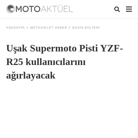
ANASAYFA
MOTOSIKLET HABER
BASIN BÜLTENI
Uşak Supermoto Pisti YZF-
Typ
your
sear
R25 kullanıcılarını
quer
and
ağırlayacak
hit
ente