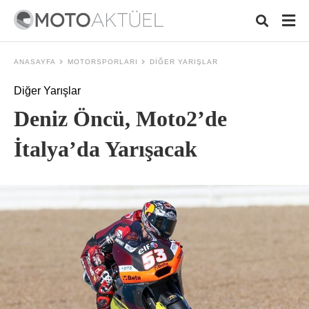
ANASAYFA
MOTORSPORLARI
DIĞER YARIŞLAR
Diğer Yarışlar
Typ
Deniz Öncü, Moto2’de
your
sear
quer
İtalya’da Yarışacak
and
hit
ente