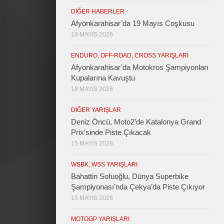
DIĞER HABERLER
Afyonkarahisar’da 19 Mayıs Coşkusu
19 MAYIS 2026
ENDURO, OFF-ROAD, CROSS YARIŞLARI
Afyonkarahisar’da Motokros Şampiyonları
Kupalarına Kavuştu
19 MAYIS 2026
DIĞER YARIŞLAR
Deniz Öncü, Moto2’de Katalonya Grand
Prix’sinde Piste Çıkacak
15 MAYIS 2026
WSBK, WSS YARIŞLARI
Bahattin Sofuoğlu, Dünya Superbike
Şampiyonası’nda Çekya’da Piste Çıkıyor
15 MAYIS 2026
MOTOGP YARIŞLARI