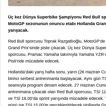
Üç kez Dünya Superbike Şampiyonu Red Bull sp
MotoGP sezonunun onuncu etabı Hollanda Grand 
yarışacak.
Red Bull sporcusu Toprak Razgatlıoğlu, MotoGP’de
Grand Prix’sinde piste çıkacak. Üç kez Dünya Supe
sporcusu, Pramac Yamaha takımıyla Yamaha YZR-M1
Pisti’nde mücadele edecek.
Hollanda’daki yarış hafta sonu, yarın (26 Haziran Cu
birinci serbest antrenmanla başlayacak. Aynı gün T
seansıyla program devam edecek. 27 Haziran Cumart
antrenmana çıkacak olan Red Bull sporcusu, TSİ 11.
ve TSİ 16.00’da sprint yarışında mücadele edecek. 
günü ise TSİ 15.00’te gerçekleştirilecek Hollanda G