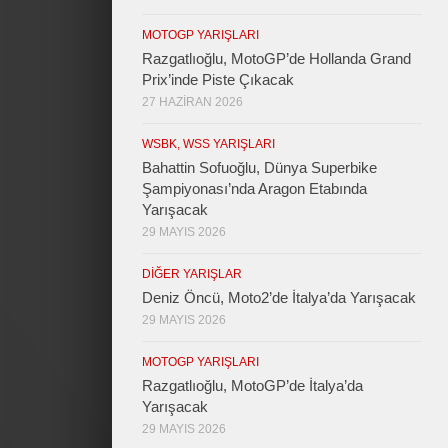
MOTOGP YARIŞLARI
Razgatlıoğlu, MotoGP’de Hollanda Grand
Prix’inde Piste Çıkacak
27 HAZIRAN 2026
WSBK, WSS YARIŞLARI
Bahattin Sofuoğlu, Dünya Superbike
Şampiyonası’nda Aragon Etabında
Yarışacak
29 MAYIS 2026
DIĞER YARIŞLAR
Deniz Öncü, Moto2’de İtalya’da Yarışacak
29 MAYIS 2026
MOTOGP YARIŞLARI
Razgatlıoğlu, MotoGP’de İtalya’da
Yarışacak
29 MAYIS 2026