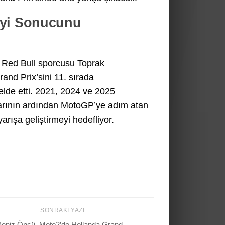
İyi Sonucunu
n Red Bull sporcusu Toprak
and Prix’sini 11. sırada
lde etti. 2021, 2024 ve 2025
arının ardından MotoGP’ye adım atan
arışa geliştirmeyi hedefliyor.
SONRAKI YAZI
eniz Öncü, Moto2’de Hollanda Grand