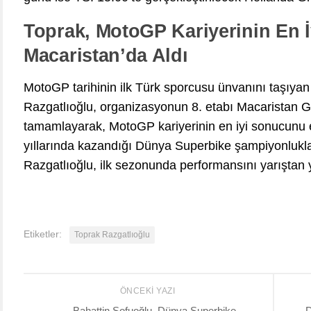
Toprak, MotoGP Kariyerinin En 
Macaristan’da Aldı
MotoGP tarihinin ilk Türk sporcusu ünvanını taşıya
Razgatlıoğlu, organizasyonun 8. etabı Macaristan Gr
tamamlayarak, MotoGP kariyerinin en iyi sonucunu e
yıllarında kazandığı Dünya Superbike şampiyonlukl
Razgatlıoğlu, ilk sezonunda performansını yarıştan y
Etiketler:
Toprak Razgatlıoğlu
ÖNCEKI YAZI
Bahattin Sofuoğlu, Dünya Superbike
D