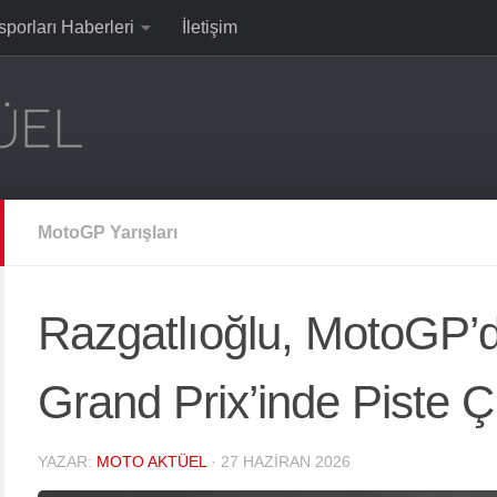
sporları Haberleri
İletişim
MotoGP Yarışları
Razgatlıoğlu, MotoGP’
Grand Prix’inde Piste 
YAZAR:
MOTO AKTÜEL
·
27 HAZIRAN 2026