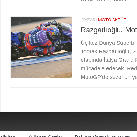
YAZAR:
MOTO AKTÜEL
Razgatlıoğlu, Mo
Üç kez Dünya Superbi
Toprak Razgatlıoğlu, 
etabında İtalya Grand 
mücadele edecek. Red 
MotoGP’de sezonun yedi