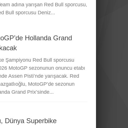
eam adına yarışan Red Bull sporcusu,
ed Bull sporcusu Deniz...
toGP’de Hollanda Grand
ıkacak
ke Şampiyonu Red Bull sporcusu
 2026 MotoGP sezonunun onuncu etabı
nde Assen Pisti’nde yarışacak. Red
Razgatlıoğlu, MotoGP’de sezonun
anda Grand Prix’sinde...
u, Dünya Superbike