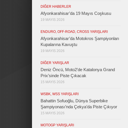
DIĞER HABERLER
Afyonkarahisar’da 19 Mayıs Coşkusu
19 MAYIS 2026
ENDURO, OFF-ROAD, CROSS YARIŞLARI
Afyonkarahisar’da Motokros Şampiyonları
Kupalarına Kavuştu
19 MAYIS 2026
DIĞER YARIŞLAR
Deniz Öncü, Moto2’de Katalonya Grand
Prix’sinde Piste Çıkacak
15 MAYIS 2026
WSBK, WSS YARIŞLARI
Bahattin Sofuoğlu, Dünya Superbike
Şampiyonası’nda Çekya’da Piste Çıkıyor
15 MAYIS 2026
MOTOGP YARIŞLARI