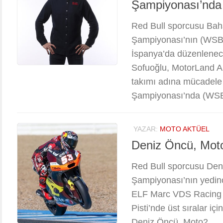
Şampiyonası’nda
Red Bull sporcusu Bah
Şampiyonası’nın (WSBK
İspanya’da düzenlenec
Sofuoğlu, MotorLand A
takımı adına mücadele
Şampiyonası’nda (WSBK
YAZAR:
MOTO AKTÜEL
Deniz Öncü, Moto
Red Bull sporcusu De
Şampiyonası’nın yedinc
ELF Marc VDS Racing 
Pisti’nde üst sıralar i
Deniz Öncü, Moto2...