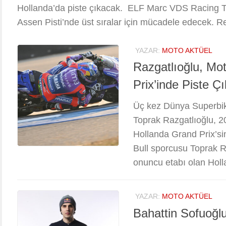
Hollanda’da piste çıkacak. ELF Marc VDS Racing T
Assen Pisti’nde üst sıralar için mücadele edecek. R
YAZAR:
MOTO AKTÜEL
Razgatlıoğlu, Mo
Prix’inde Piste Ç
Üç kez Dünya Superbi
Toprak Razgatlıoğlu,
Hollanda Grand Prix’si
Bull sporcusu Toprak 
onuncu etabı olan Holl
YAZAR:
MOTO AKTÜEL
Bahattin Sofuoğl