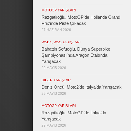
MOTOGP YARIŞLARI
Razgatlıoğlu, MotoGP’de Hollanda Grand
Prix’inde Piste Çıkacak
27 HAZIRAN 2026
WSBK, WSS YARIŞLARI
Bahattin Sofuoğlu, Dünya Superbike
Şampiyonası’nda Aragon Etabında
Yarışacak
29 MAYIS 2026
DIĞER YARIŞLAR
Deniz Öncü, Moto2’de İtalya’da Yarışacak
29 MAYIS 2026
MOTOGP YARIŞLARI
Razgatlıoğlu, MotoGP’de İtalya’da
Yarışacak
29 MAYIS 2026