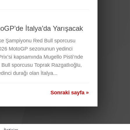
toGP’de İtalya’da Yarışacak
ke Şampiyonu Red Bull sporcusu
2026 MotoGP sezonunun yedinci
Prix’si kapsamında Mugello Pisti’nde
Bull sporcusu Toprak Razgatlıoğlu,
nci durağı olan İtalya...
Sonraki sayfa »