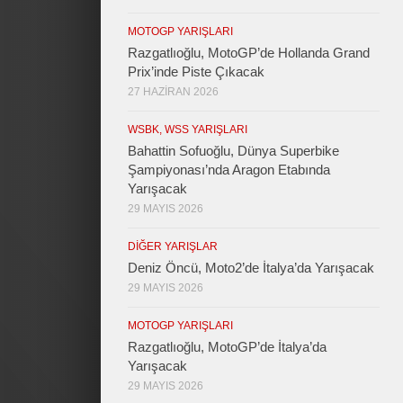
MOTOGP YARIŞLARI
Razgatlıoğlu, MotoGP’de Hollanda Grand
Prix’inde Piste Çıkacak
27 HAZIRAN 2026
WSBK, WSS YARIŞLARI
Bahattin Sofuoğlu, Dünya Superbike
Şampiyonası’nda Aragon Etabında
Yarışacak
29 MAYIS 2026
DIĞER YARIŞLAR
Deniz Öncü, Moto2’de İtalya’da Yarışacak
29 MAYIS 2026
MOTOGP YARIŞLARI
Razgatlıoğlu, MotoGP’de İtalya’da
Yarışacak
29 MAYIS 2026