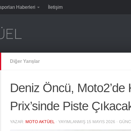
sporları Haberleri
İletişim
Diğer Yarışlar
Deniz Öncü, Moto2’de 
Prix’sinde Piste Çıkac
YAZAR:
MOTO AKTÜEL
· YAYIMLANMIŞ
15 MAYIS 2026
· GÜNC