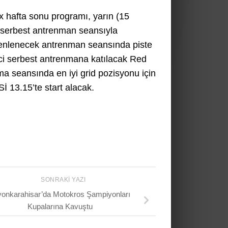
 hafta sonu programı, yarın (15
i serbest antrenman seansıyla
zenlenecek antrenman seansında piste
ci serbest antrenmana katılacak Red
ama seansında en iyi grid pozisyonu için
 13.15’te start alacak.
SONRAKI YAZI
yonkarahisar’da Motokros Şampiyonları
Kupalarına Kavuştu