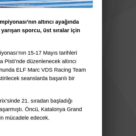
piyonası’nın altıncı ayağında
arışan sporcu, üst sıralar için
onası’nın 15-17 Mayıs tarihleri
a Pisti’nde düzenlenecek altıncı
zonunda ELF Marc VDS Racing Team
rilecek seanslarda başarılı bir
ix’sinde 21. sıradan başladığı
aşarmıştı. Öncü, Katalonya Grand
için mücadele edecek.