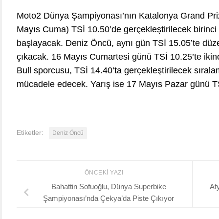
Moto2 Dünya Şampiyonası’nın Katalonya Grand Prix
Mayıs Cuma) TSİ 10.50’de gerçekleştirilecek birinc
başlayacak. Deniz Öncü, aynı gün TSİ 15.05’te dü
çıkacak. 16 Mayıs Cumartesi günü TSİ 10.25’te ikin
Bull sporcusu, TSİ 14.40’ta gerçekleştirilecek sıral
mücadele edecek. Yarış ise 17 Mayıs Pazar günü TSİ
Etiketler:
Deniz Öncü
ÖNCEKI YAZI
Bahattin Sofuoğlu, Dünya Superbike
Af
Şampiyonası’nda Çekya’da Piste Çıkıyor