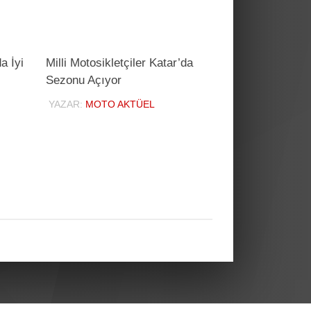
a İyi
Milli Motosikletçiler Katar’da
Sezonu Açıyor
YAZAR:
MOTO AKTÜEL