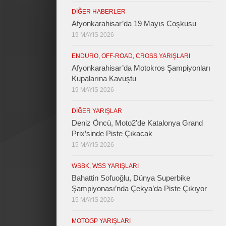
DIĞER HABERLER
Afyonkarahisar’da 19 Mayıs Coşkusu
19 MAYIS 2026
ENDURO, OFF-ROAD, CROSS YARIŞLARI
Afyonkarahisar’da Motokros Şampiyonları
Kupalarına Kavuştu
19 MAYIS 2026
DIĞER YARIŞLAR
Deniz Öncü, Moto2’de Katalonya Grand
Prix’sinde Piste Çıkacak
15 MAYIS 2026
WSBK, WSS YARIŞLARI
Bahattin Sofuoğlu, Dünya Superbike
Şampiyonası’nda Çekya’da Piste Çıkıyor
15 MAYIS 2026
MOTOGP YARIŞLARI