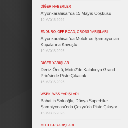
DIĞER HABERLER
Afyonkarahisar’da 19 Mayıs Coşkusu
19 MAYIS 2026
ENDURO, OFF-ROAD, CROSS YARIŞLARI
Afyonkarahisar’da Motokros Şampiyonları
Kupalarına Kavuştu
19 MAYIS 2026
DIĞER YARIŞLAR
Deniz Öncü, Moto2’de Katalonya Grand
Prix’sinde Piste Çıkacak
15 MAYIS 2026
WSBK, WSS YARIŞLARI
Bahattin Sofuoğlu, Dünya Superbike
Şampiyonası’nda Çekya’da Piste Çıkıyor
15 MAYIS 2026
MOTOGP YARIŞLARI