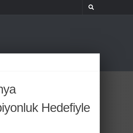
nya
yonluk Hedefiyle