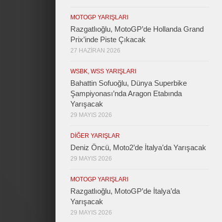
MOTOGP YARIŞLARI
Razgatlıoğlu, MotoGP’de Hollanda Grand
Prix’inde Piste Çıkacak
27 HAZIRAN 2026
WSBK, WSS YARIŞLARI
Bahattin Sofuoğlu, Dünya Superbike
Şampiyonası’nda Aragon Etabında
Yarışacak
29 MAYIS 2026
DIĞER YARIŞLAR
Deniz Öncü, Moto2’de İtalya’da Yarışacak
29 MAYIS 2026
MOTOGP YARIŞLARI
Razgatlıoğlu, MotoGP’de İtalya’da
Yarışacak
29 MAYIS 2026