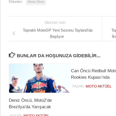
Etiketler:
Deniz Öncü
ÖNCEKI YAZI
Topraklı MotoGP Yeni Sezonu Tayland’da
To
Başlıyor
İk
BUNLAR DA HOŞUNUZA GIDEBILIR...
Can Öncü Redbull Mo
Rookies Kupası’nda
YAZAR:
MOTO AKTÜEL
Deniz Öncü, Moto2’de
Brezilya’da Yarışacak
YAZAR:
MOTO AKTÜEL