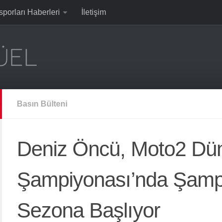
sporları Haberleri
İletişim
Basın Bülteni
Deniz Öncü, Moto2 Dü
Şampiyonası’nda Şampi
Sezona Başlıyor