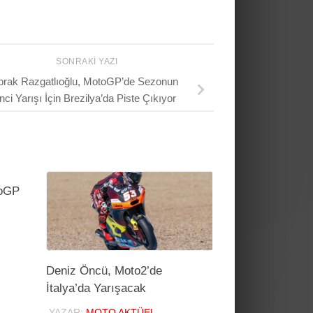
SONRAKI YAZI
prak Razgatlıoğlu, MotoGP’de Sezonun
inci Yarışı İçin Brezilya’da Piste Çıkıyor
toGP
Deniz Öncü, Moto2’de
İtalya’da Yarışacak
YAZAR:
MOTO AKTÜEL