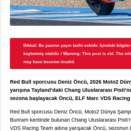
Dikkat: Bu yazının yayın tarihi eskidir. İçindeki bilgile
kaybetmiş olabilir. / Warning: This post is old. The in
may have become invalid.
Red Bull sporcusu Deniz Öncü, 2026 Moto2 Dün
yarışına Tayland’daki Chang Uluslararası Pisti’
sezona başlayacak Öncü, ELF Marc VDS Racing
Red Bull sporcusu Deniz Öncü, Moto2 Dünya Şampi
Buriram kentinde bulunan Chang Uluslararası Pisti
VDS Racing Team adına yarışacak Öncü, sezonun ilk