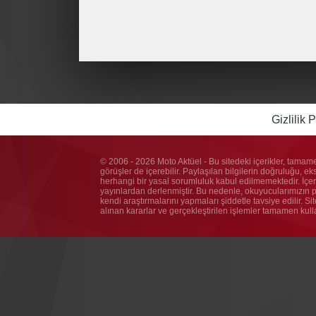
Gizlilik P
© 2006 - 2026 Moto Aktüel - Bu sitedeki içerikler, tamame
görüşler de içerebilir. Paylaşılan bilgilerin doğruluğu, e
herhangi bir yasal sorumluluk kabul edilmemektedir. İçeri
yayınlardan derlenmiştir. Bu nedenle, okuyucularımızın pay
kendi araştırmalarını yapmaları şiddetle tavsiye edilir. S
alınan kararlar ve gerçekleştirilen işlemler tamamen kul