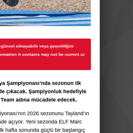
r güncel olmayabilir veya geçerliliğini
formation it contains may not be current or
ya Şampiyonası’nda sezonun ilk
nde çıkacak. Şampiyonluk hedefiyle
 Team adına mücadele edecek.
yonası’nın 2026 sezonunu Tayland’ın
’nde açıyor. Yeni sezonda ELF Marc
 hafta sonunda güçlü bir başlangıç