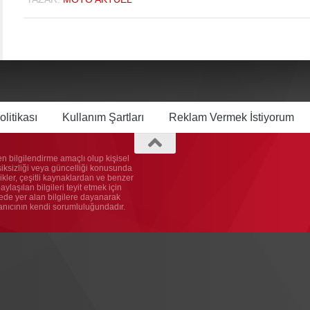
olitikası
Kullanım Şartları
Reklam Vermek İstiyorum
n bilgilendirme amaçlı olup kişisel
ksiksizliği veya güncelliği konusunda
kler, çeşitli kaynaklardan ve benzer
laşılan bilgileri teyit etmek için
itede yer alan bilgilere dayanarak
lanıcının kendi sorumluluğundadır.