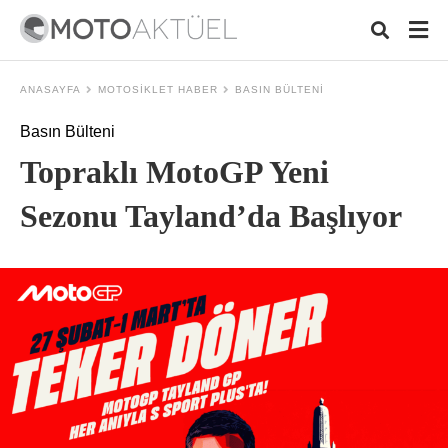
ANASAYFA
MOTOSIKLET HABER
BASIN BÜLTENI
Basın Bülteni
Typ
Topraklı MotoGP Yeni
your
sear
quer
Sezonu Tayland’da Başlıyor
and
hit
ente