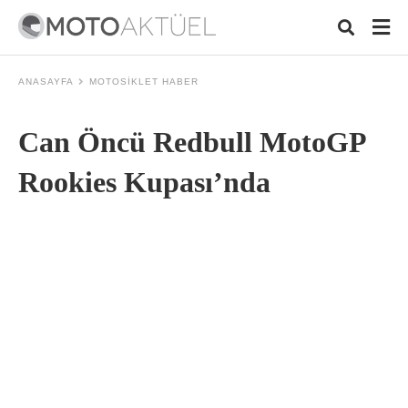
ANASAYFA
MOTOSIKLET HABER
Can Öncü Redbull MotoGP
Typ
your
sear
Rookies Kupası’nda
quer
and
hit
ente