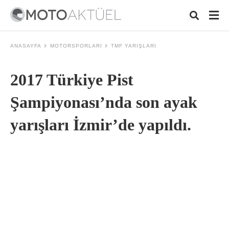
ANASAYFA
MOTORSPORLARI
TMF YARIŞLARI
2017 Türkiye Pist
Typ
your
sear
Şampiyonası’nda son ayak
quer
and
yarışları İzmir’de yapıldı.
hit
ente