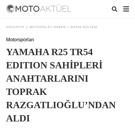
ANASAYFA
MOTOSIKLET HABER
BASIN BÜLTENI
Motorsporları
Typ
YAMAHA R25 TR54
your
sear
quer
EDITION SAHİPLERİ
and
hit
ANAHTARLARINI
ente
TOPRAK
RAZGATLIOĞLU’NDAN
ALDI