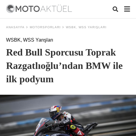
ANASAYFA
MOTORSPORLARI
WSBK, WSS YARIŞLARI
WSBK, WSS Yarışları
Typ
Red Bull Sporcusu Toprak
your
sear
quer
Razgatlıoğlu’ndan BMW ile
and
hit
ilk podyum
ente