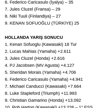
6. Federico Caricasulo (İyalya) – 35
7. Jules Cluzel (Fransa) – 29
8. Niki Tuuli (Finlandiya) – 27
9. KENAN SOFUOĞLU (TÜRKİYE) 25
HOLLANDA YARIŞ SONUCU
1. Kenan Sofuoglu (Kawasaki) 18 Tur
2. Lucas Mahias (Yamaha) +2.611
3. Jules Cluzel (Honda) +2.616
4. PJ Jacobsen (MV Agusta) +4.127
5. Sheridan Morais (Yamaha) +4.706
6. Federico Caricasulo (Yamaha) +4.941
7. Michael Canducci (Kawasaki) +7.664
8. Luke Stapleford (Triumph) +11.993
9. Christian Gamarino (Honda) +13.092
10. Rob Hartog (Kawasaki) +13.226 – 1° ESS