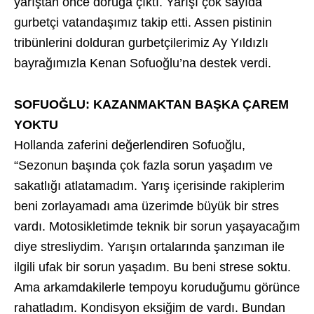
yarıştan önce doruğa çıktı. Yarışı çok sayıda
gurbetçi vatandaşımız takip etti. Assen pistinin
tribünlerini dolduran gurbetçilerimiz Ay Yıldızlı
bayrağımızla Kenan Sofuoğlu’na destek verdi.
SOFUOĞLU: KAZANMAKTAN BAŞKA ÇAREM
YOKTU
Hollanda zaferini değerlendiren Sofuoğlu,
“Sezonun başında çok fazla sorun yaşadım ve
sakatlığı atlatamadım. Yarış içerisinde rakiplerim
beni zorlayamadı ama üzerimde büyük bir stres
vardı. Motosikletimde teknik bir sorun yaşayacağım
diye stresliydim. Yarışın ortalarında şanzıman ile
ilgili ufak bir sorun yaşadım. Bu beni strese soktu.
Ama arkamdakilerle tempoyu koruduğumu görünce
rahatladım. Kondisyon eksiğim de vardı. Bundan