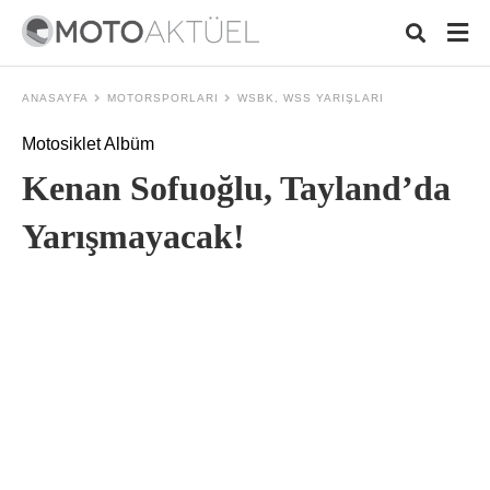
ANASAYFA
MOTORSPORLARI
WSBK, WSS YARIŞLARI
Motosiklet Albüm
Typ
Kenan Sofuoğlu, Tayland’da
your
sear
quer
Yarışmayacak!
and
hit
ente