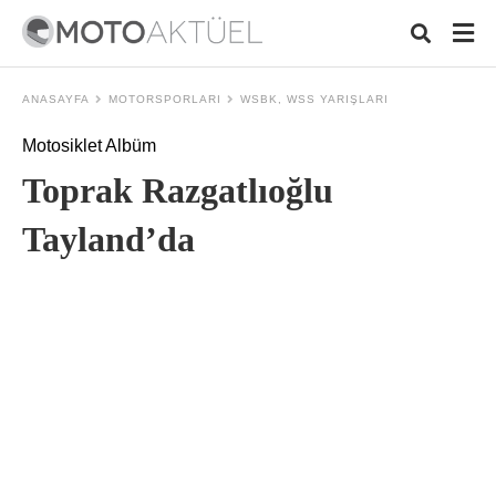
ANASAYFA
MOTORSPORLARI
WSBK, WSS YARIŞLARI
Motosiklet Albüm
Typ
Toprak Razgatlıoğlu
your
sea
que
Tayland’da
and
hit
ente