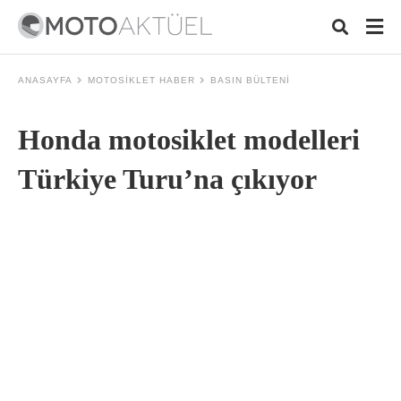
ANASAYFA
MOTOSIKLET HABER
BASIN BÜLTENI
Honda motosiklet modelleri
Typ
your
sear
Türkiye Turu’na çıkıyor
quer
and
hit
ente