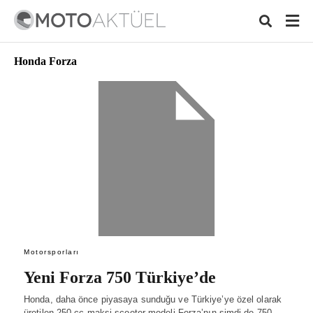
Honda Forza
Typ
your
sear
quer
and
hit
ente
Motorsporları
Yeni Forza 750 Türkiye’de
Honda, daha önce piyasaya sunduğu ve Türkiye’ye özel olarak
üretilen 250 cc maksi scooter modeli Forza’nın şimdi de 750