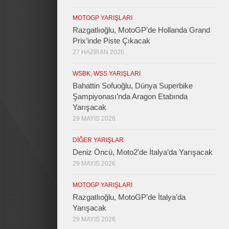
MOTOGP YARIŞLARI
Razgatlıoğlu, MotoGP’de Hollanda Grand
Prix’inde Piste Çıkacak
27 HAZIRAN 2026
WSBK, WSS YARIŞLARI
Bahattin Sofuoğlu, Dünya Superbike
Şampiyonası’nda Aragon Etabında
Yarışacak
29 MAYIS 2026
DIĞER YARIŞLAR
Deniz Öncü, Moto2’de İtalya’da Yarışacak
29 MAYIS 2026
MOTOGP YARIŞLARI
Razgatlıoğlu, MotoGP’de İtalya’da
Yarışacak
29 MAYIS 2026