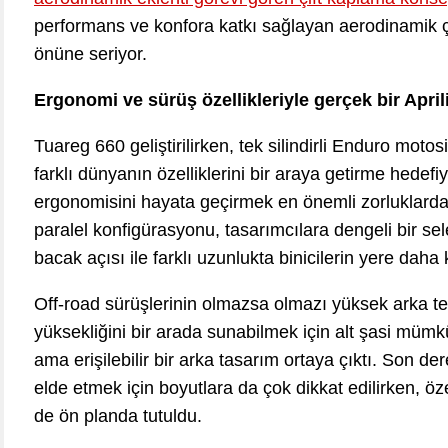
performans ve konfora katkı sağlayan aerodinamik çö
önüne seriyor.
Ergonomi ve sürüş özellikleriyle gerçek bir April
Tuareg 660 geliştirilirken, tek silindirli Enduro motos
farklı dünyanın özelliklerini bir araya getirme hedefiyl
ergonomisini hayata geçirmek en önemli zorluklardan bi
paralel konfigürasyonu, tasarımcılara dengeli bir se
bacak açısı ile farklı uzunlukta binicilerin yere dah
Off-road sürüşlerinin olmazsa olmazı yüksek arka te
yüksekliğini bir arada sunabilmek için alt şasi mümk
ama erişilebilir bir arka tasarım ortaya çıktı. Son d
elde etmek için boyutlara da çok dikkat edilirken, ö
de ön planda tutuldu.