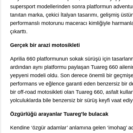
supersport modellerinden sonra platformun adventur
tanıtan marka, çekici İtalyan tasarımı, gelişmiş üstün
performanslı motorunu maceracı kimliğiyle harmanla
çıkarttı.
Gerçek bir arazi motosikleti
Aprilia 660 platformunun sokak sürüşü için tasarla
ardından aynı platformu paylaşan Tuareg 660 ailen
yepyeni modeli oldu. Son derece önemli bir geçmişe 
performans ve eğlence garanti eden benzersiz bir de
bir off-road motosikleti olan Tuareg 660, asfalt kull
yolculuklarda bile benzersiz bir sürüş keyfi vaat ediy
Özgürlüğü arayanlar Tuareg’le bulacak
Kendine ‘özgür adamlar’ anlamına gelen ‘imohag’ ad