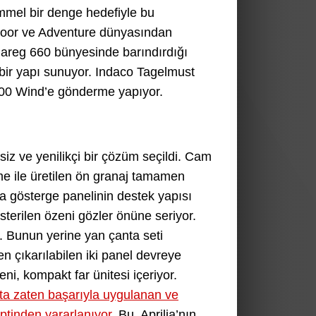
mmel bir denge hedefiyle bu
door ve Adventure dünyasından
Tuareg 660 bünyesinde barındırdığı
r bir yapı sunuyor. Indaco Tagelmust
600 Wind’e gönderme yapıyor.
iz ve yenilikçi bir çözüm seçildi. Cam
eme ile üretilen ön granaj tamamen
da gösterge panelinin destek yapısı
terilen özeni gözler önüne seriyor.
r. Bunun yerine yan çanta seti
n çıkarılabilen iki panel devreye
ni, kompakt far ünitesi içeriyor.
’ta zaten başarıyla uygulanan ve
ptinden yararlanıyor.
Bu, Aprilia’nın