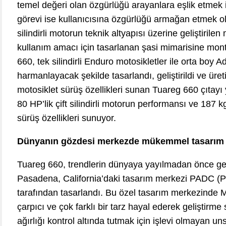
temel değeri olan özgürlüğü arayanlara eşlik etmek i
görevi ise kullanıcısına özgürlüğü armağan etmek ola
silindirli motorun teknik altyapısı üzerine geliştirilen 
kullanım amacı için tasarlanan şasi mimarisine mon
660, tek silindirli Enduro motosikletler ile orta boy A
harmanlayacak şekilde tasarlandı, geliştirildi ve üret
motosiklet sürüş özellikleri sunan Tuareg 660 çıtayı y
80 HP’lik çift silindirli motorun performansı ve 187 
sürüş özellikleri sunuyor.
Dünyanın gözdesi merkezde mükemmel tasarım
Tuareg 660, trendlerin dünyaya yayılmadan önce geli
Pasadena, California’daki tasarım merkezi PADC (P
tarafından tasarlandı. Bu özel tasarım merkezinde Mi
çarpıcı ve çok farklı bir tarz hayal ederek geliştirm
ağırlığı kontrol altında tutmak için işlevi olmayan un