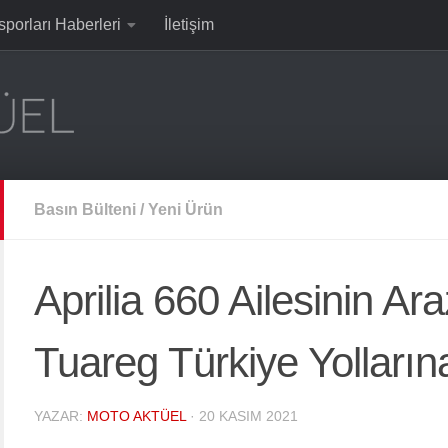
sporları Haberleri
İletişim
Basın Bülteni
/
Yeni Ürün
Aprilia 660 Ailesinin Ara
Tuareg Türkiye Yolların
YAZAR:
MOTO AKTÜEL
·
20 KASIM 2021