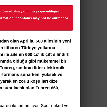
r güncel olmayabilir veya geçerliliğini
formation it contains may not be current or
dan olan Aprilia, 660 ailesinin yeni
n itibaren Türkiye yollarına
le ailenin 660 cc’lik çift silindirli
lanında olduğu gibi mükemmel bir
uareg, sınıfının lider elektronik
performans sunarken, yüksek ve
yarak en zorlu koşulları dize
şa sunulacak olan Tuareg 660,
 Tuareg ile tamamlıyor. Spor naked ve