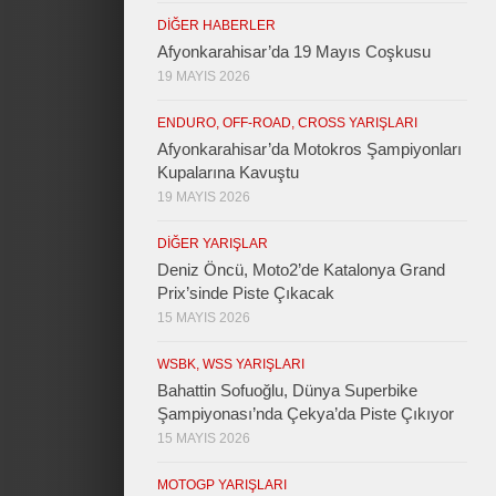
DIĞER HABERLER
Afyonkarahisar’da 19 Mayıs Coşkusu
19 MAYIS 2026
ENDURO, OFF-ROAD, CROSS YARIŞLARI
Afyonkarahisar’da Motokros Şampiyonları
Kupalarına Kavuştu
19 MAYIS 2026
DIĞER YARIŞLAR
Deniz Öncü, Moto2’de Katalonya Grand
Prix’sinde Piste Çıkacak
15 MAYIS 2026
WSBK, WSS YARIŞLARI
Bahattin Sofuoğlu, Dünya Superbike
Şampiyonası’nda Çekya’da Piste Çıkıyor
15 MAYIS 2026
MOTOGP YARIŞLARI