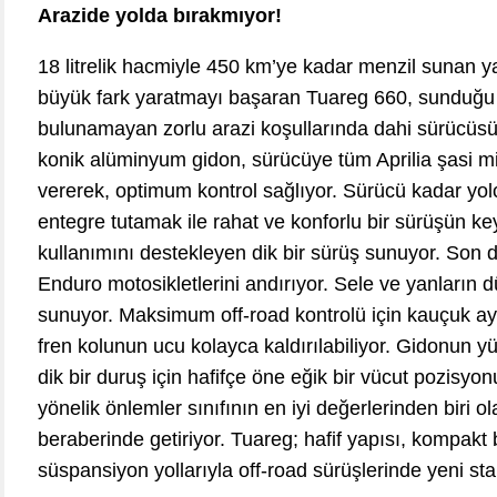
Arazide yolda bırakmıyor!
18 litrelik hacmiyle 450 km’ye kadar menzil sunan ya
büyük fark yaratmayı başaran Tuareg 660, sunduğu b
bulunamayan zorlu arazi koşullarında dahi sürücüs
konik alüminyum gidon, sürücüye tüm Aprilia şasi mim
vererek, optimum kontrol sağlıyor. Sürücü kadar yol
entegre tutamak ile rahat ve konforlu bir sürüşün key
kullanımını destekleyen dik bir sürüş sunuyor. Son de
Enduro motosikletlerini andırıyor. Sele ve yanların 
sunuyor. Maksimum off-road kontrolü için kauçuk ayak
fren kolunun ucu kolayca kaldırılabiliyor. Gidonun y
dik bir duruş için hafifçe öne eğik bir vücut pozisyo
yönelik önlemler sınıfının en iyi değerlerinden biri 
beraberinde getiriyor. Tuareg; hafif yapısı, kompak
süspansiyon yollarıyla off-road sürüşlerinde yeni stan