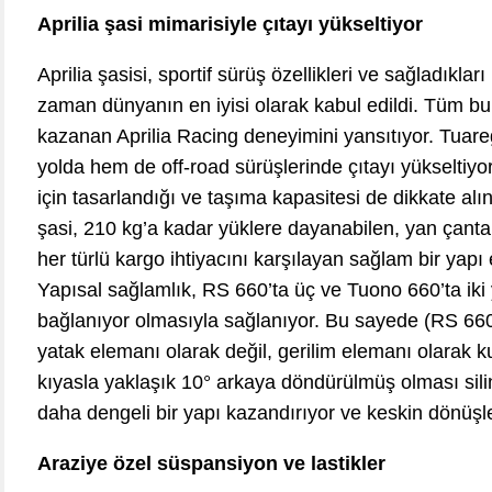
Aprilia şasi mimarisiyle çıtayı yükseltiyor
Aprilia şasisi, sportif sürüş özellikleri ve sağladıklar
zaman dünyanın en iyisi olarak kabul edildi. Tüm b
kazanan Aprilia Racing deneyimini yansıtıyor. Tuareg
yolda hem de off-road sürüşlerinde çıtayı yükseltiyo
için tasarlandığı ve taşıma kapasitesi de dikkate alın
şasi, 210 kg’a kadar yüklere dayanabilen, yan çantal
her türlü kargo ihtiyacını karşılayan sağlam bir yapı
Yapısal sağlamlık, RS 660’ta üç ve Tuono 660’ta iki
bağlanıyor olmasıyla sağlanıyor. Bu sayede (RS 660 
yatak elemanı olarak değil, gerilim elemanı olarak ku
kıyasla yaklaşık 10° arkaya döndürülmüş olması silind
daha dengeli bir yapı kazandırıyor ve keskin dönüşler
Araziye özel süspansiyon ve lastikler