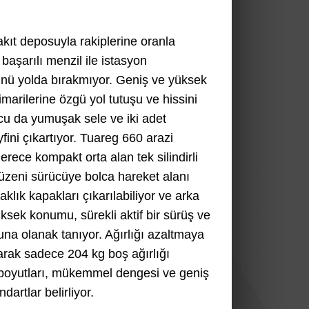
kıt deposuyla rakiplerine oranla
aşarılı menzil ile istasyon
ünü yolda bırakmıyor. Geniş ve yüksek
arilerine özgü yol tutuşu ve hissini
cu da yumuşak sele ve iki adet
fini çıkartıyor. Tuareg 660 arazi
rece kompakt orta alan tek silindirli
düzeni sürücüye bolca hareket alanı
lık kapakları çıkarılabiliyor ve arka
üksek konumu, sürekli aktif bir sürüş ve
nuna olanak tanıyor. Ağırlığı azaltmaya
olarak sadece 204 kg boş ağırlığı
t boyutları, mükemmel dengesi ve geniş
dartlar belirliyor.