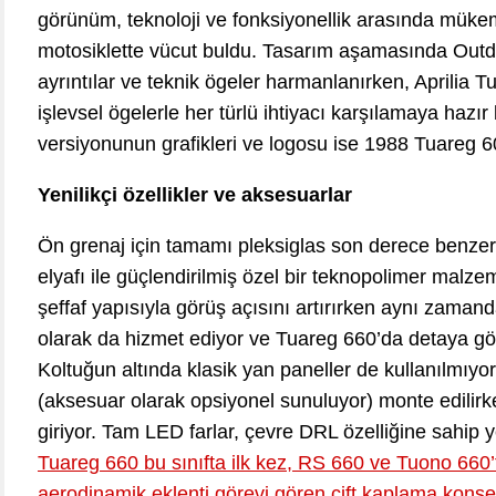
görünüm, teknoloji ve fonksiyonellik arasında müke
motosiklette vücut buldu. Tasarım aşamasında Out
ayrıntılar ve teknik ögeler harmanlanırken, Aprilia 
işlevsel ögelerle her türlü ihtiyacı karşılamaya hazı
versiyonunun grafikleri ve logosu ise 1988 Tuareg 
Yenilikçi özellikler ve aksesuarlar
Ön grenaj için tamamı pleksiglas son derece benzers
elyafı ile güçlendirilmiş özel bir teknopolimer malz
şeffaf yapısıyla görüş açısını artırırken aynı zaman
olarak da hizmet ediyor ve Tuareg 660’da detaya gös
Koltuğun altında klasik yan paneller de kullanılmıyo
(aksesuar olarak opsiyonel sunuluyor) monte edilirke
giriyor. Tam LED farlar, çevre DRL özelliğine sahip ye
Tuareg 660 bu sınıfta ilk kez, RS 660 ve Tuono 660
aerodinamik eklenti görevi gören çift kaplama konse