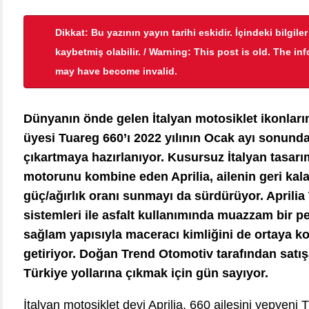
Dikkat: Bu yazının yayın tarihi eskidir. İçindeki bilgile
kaybetmiş olabilir. / Warning: This post is old. The in
may have become invalid.
Dünyanın önde gelen İtalyan motosiklet ikonların
üyesi Tuareg 660’ı 2022 yılının Ocak ayı sonunda
çıkartmaya hazırlanıyor. Kusursuz İtalyan tasarımı i
motorunu kombine eden Aprilia, ailenin geri ka
güç/ağırlık oranı sunmayı da sürdürüyor. Aprilia T
sistemleri ile asfalt kullanımında muazzam bir 
sağlam yapısıyla maceracı kimliğini de ortaya ko
getiriyor. Doğan Trend Otomotiv tarafından satı
Türkiye yollarına çıkmak için gün sayıyor.
İtalyan motosiklet devi Aprilia, 660 ailesini yepyeni