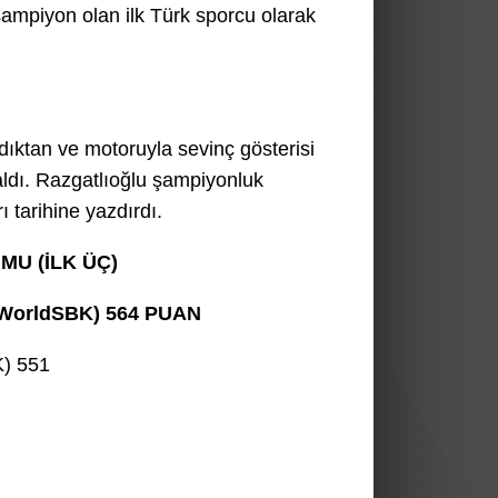
ampiyon olan ilk Türk sporcu olarak
aldıktan ve motoruyla sevinç gösterisi
aldı. Razgatlıoğlu şampiyonluk
ı tarihine yazdırdı.
U (İLK ÜÇ)
x WorldSBK) 564 PUAN
) 551