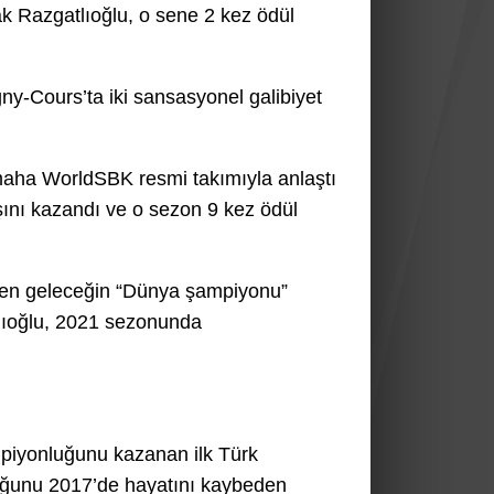
Razgatlıoğlu, o sene 2 kez ödül
gny-Cours’ta iki sansasyonel galibiyet
amaha WorldSBK resmi takımıyla anlaştı
rışını kazandı ve o sezon 9 kez ödül
ren geleceğin “Dünya şampiyonu”
atlıoğlu, 2021 sezonunda
iyonluğunu kazanan ilk Türk
uğunu 2017’de hayatını kaybeden