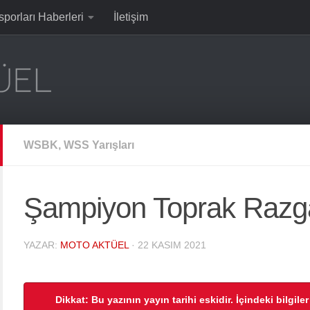
sporları Haberleri
İletişim
WSBK, WSS Yarışları
Şampiyon Toprak Razga
YAZAR:
MOTO AKTÜEL
·
22 KASIM 2021
Dikkat: Bu yazının yayın tarihi eskidir. İçindeki bilgile