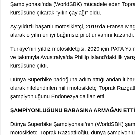
Şampiyonası’nda (WorldSBK) mücadele eden Toprak 
kürsüsüne çıkarak “yılın çaylağı” oldu.
Ay-yıldızlı başarılı motosikletçi, 2019’da Fransa Ma
alarak o yılın en iyi bağımsız pilot unvanını kazandı.
Türkiye’nin yıldız motosikletçisi, 2020 için PATA Y
ve takımıyla Avustralya’da Phillip Island’daki ilk ya
kürsüsüne çıktı.
Dünya Superbike padoğuna adım attığı andan itiba
olarak nitelendirilen milli motosikletçi Toprak Razg
şampiyonluğunu Endonezya’da ilan etti.
ŞAMPİYONLUĞUNU BABASINA ARMAĞAN ETTİ
Dünya Superbike Şampiyonası’nın (WorldSBK) şamp
motosikletçi Toprak Razgatlıoğlu, dünya şampiyonl