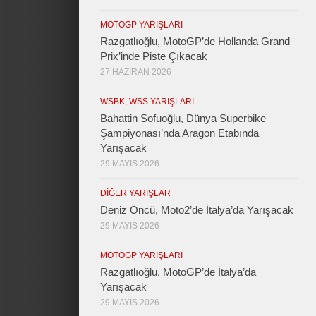
MOTOGP YARIŞLARI
Razgatlıoğlu, MotoGP’de Hollanda Grand
Prix’inde Piste Çıkacak
27 HAZIRAN 2026
WSBK, WSS YARIŞLARI
Bahattin Sofuoğlu, Dünya Superbike
Şampiyonası’nda Aragon Etabında
Yarışacak
29 MAYIS 2026
DIĞER YARIŞLAR
Deniz Öncü, Moto2’de İtalya’da Yarışacak
29 MAYIS 2026
MOTOGP YARIŞLARI
Razgatlıoğlu, MotoGP’de İtalya’da
Yarışacak
29 MAYIS 2026