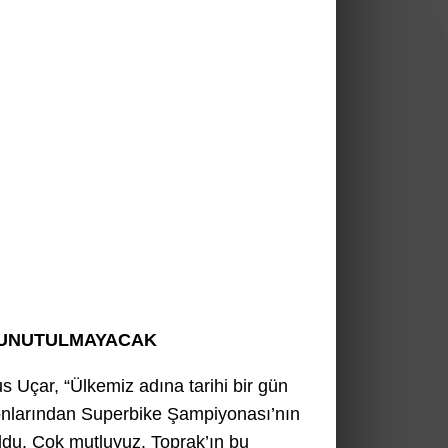
 UNUTULMAYACAK
 Uçar, “Ülkemiz adına tarihi bir gün
onlarından Superbike Şampiyonası’nın
oldu. Çok mutluyuz. Toprak’ın bu