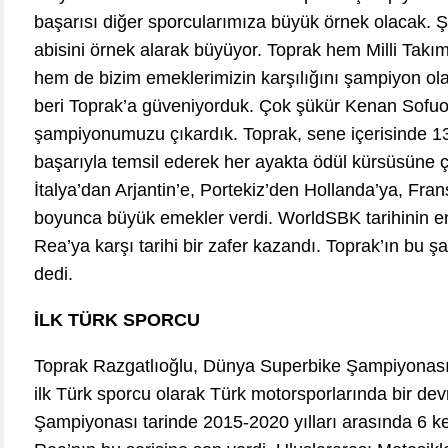
başarısı diğer sporcularımıza büyük örnek olacak.
abisini örnek alarak büyüyor. Toprak hem Milli Tak
hem de bizim emeklerimizin karşılığını şampiyon ola
beri Toprak’a güveniyorduk. Çok şükür Kenan Sofuo
şampiyonumuzu çıkardık. Toprak, sene içerisinde 13 f
başarıyla temsil ederek her ayakta ödül kürsüsüne çı
İtalya’dan Arjantin’e, Portekiz’den Hollanda’ya, Fr
boyunca büyük emekler verdi. WorldSBK tarihinin e
Rea’ya karşı tarihi bir zafer kazandı. Toprak’ın bu 
dedi.
İLK TÜRK SPORCU
Toprak Razgatlıoğlu, Dünya Superbike Şampiyonası’n
ilk Türk sporcu olarak Türk motorsporlarında bir de
Şampiyonası tarinde 2015-2020 yılları arasında 6 k