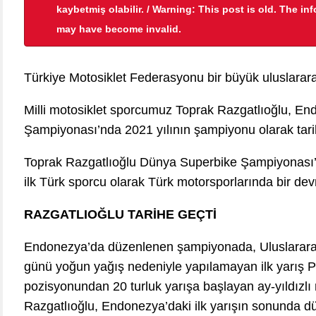
kaybetmiş olabilir. / Warning: This post is old. The in
may have become invalid.
Türkiye Motosiklet Federasyonu bir büyük uluslarara
Milli motosiklet sporcumuz Toprak Razgatlıoğlu, E
Şampiyonası’nda 2021 yılının şampiyonu olarak tarihi
Toprak Razgatlıoğlu Dünya Superbike Şampiyonası’nı
ilk Türk sporcu olarak Türk motorsporlarında bir dev
RAZGATLIOĞLU TARİHE GEÇTİ
Endonezya’da düzenlenen şampiyonada, Uluslararas
günü yoğun yağış nedeniyle yapılamayan ilk yarış P
pozisyonundan 20 turluk yarışa başlayan ay-yıldızlı m
Razgatlıoğlu, Endonezya’daki ilk yarışın sonunda d