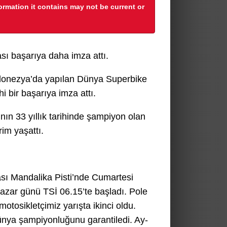
formation it contains may not be current or
sı başarıya daha imza attı.
ndonezya’da yapılan Dünya Superbike
 bir başarıya imza attı.
n 33 yıllık tarihinde şampiyon olan
rim yaşattı.
ı Mandalika Pisti’nde Cumartesi
azar günü TSİ 06.15’te başladı. Pole
otosikletçimiz yarışta ikinci oldu.
ünya şampiyonluğunu garantiledi. Ay-