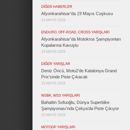
DIĞER HABERLER
Afyonkarahisar’da 19 Mayıs Coşkusu
19 MAYIS 2026
ENDURO, OFF-ROAD, CROSS YARIŞLARI
Afyonkarahisar’da Motokros Şampiyonları
Kupalarına Kavuştu
19 MAYIS 2026
DIĞER YARIŞLAR
Deniz Öncü, Moto2’de Katalonya Grand
Prix’sinde Piste Çıkacak
15 MAYIS 2026
WSBK, WSS YARIŞLARI
Bahattin Sofuoğlu, Dünya Superbike
Şampiyonası’nda Çekya’da Piste Çıkıyor
15 MAYIS 2026
MOTOGP YARIŞLARI