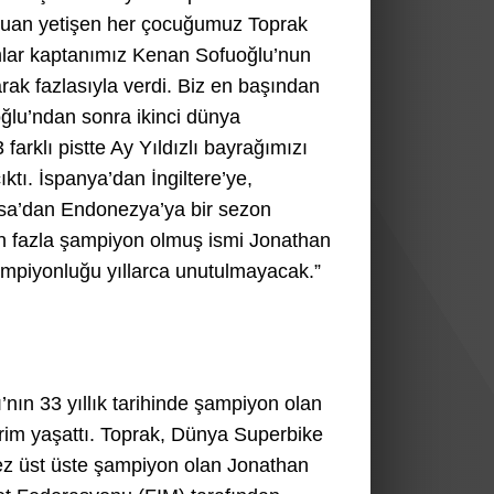
 Şuan yetişen her çocuğumuz Toprak
ımlar kaptanımız Kenan Sofuoğlu’nun
rak fazlasıyla verdi. Biz en başından
ğlu’ndan sonra ikinci dünya
arklı pistte Ay Yıldızlı bayrağımızı
ktı. İspanya’dan İngiltere’ye,
ansa’dan Endonezya’ya bir sezon
n fazla şampiyon olmuş ismi Jonathan
şampiyonluğu yıllarca unutulmayacak.”
ın 33 yıllık tarihinde şampiyon olan
vrim yaşattı. Toprak, Dünya Superbike
ez üst üste şampiyon olan Jonathan