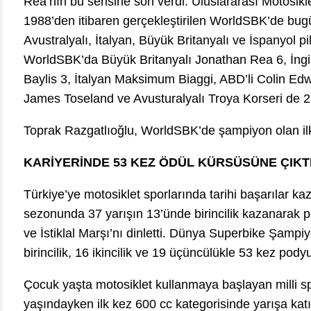
Rea’nın bu serisine son verdi. Uluslararası Motosik
1988’den itibaren gerçekleştirilen WorldSBK’de bugün
Avustralyalı, İtalyan, Büyük Britanyalı ve İspanyol p
WorldSBK’da Büyük Britanyalı Jonathan Rea 6, İngili
Baylis 3, İtalyan Maksimum Biaggi, ABD’li Colin Edw
James Toseland ve Avusturalyalı Troya Korseri de 2
Toprak Razgatlıoğlu, WorldSBK’de şampiyon olan ilk
KARİYERİNDE 53 KEZ ÖDÜL KÜRSÜSÜNE ÇIKT
Türkiye’ye motosiklet sporlarında tarihi başarılar k
sezonunda 37 yarışın 13’ünde birincilik kazanarak
ve İstiklal Marşı’nı dinletti. Dünya Superbike Şampi
birincilik, 16 ikincilik ve 19 üçüncülükle 53 kez pody
Çocuk yaşta motosiklet kullanmaya başlayan milli s
yaşındayken ilk kez 600 cc kategorisinde yarışa katı