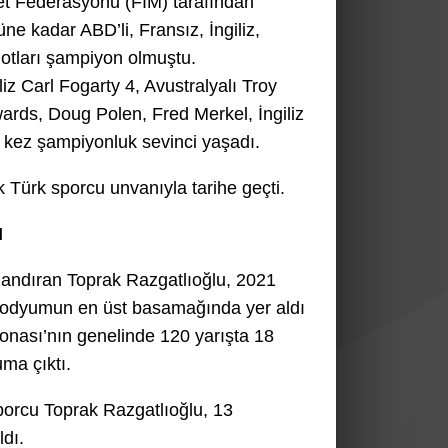
let Federasyonu (FIM) tarafından
e kadar ABD’li, Fransız, İngiliz,
ilotları şampiyon olmuştu.
z Carl Fogarty 4, Avustralyalı Troy
ards, Doug Polen, Fred Merkel, İngiliz
 kez şampiyonluk sevinci yaşadı.
 Türk sporcu unvanıyla tarihe geçti.
I
azandıran Toprak Razgatlıoğlu, 2021
 podyumun en üst basamağında yer aldı
yonası’nın genelinde 120 yarışta 18
uma çıktı.
porcu Toprak Razgatlıoğlu, 13
ldı.