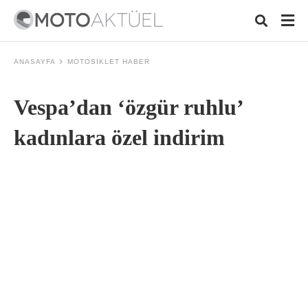
ANASAYFA
MOTOSIKLET HABER
Vespa’dan ‘özgür ruhlu’
Typ
your
sear
kadınlara özel indirim
quer
and
hit
ente