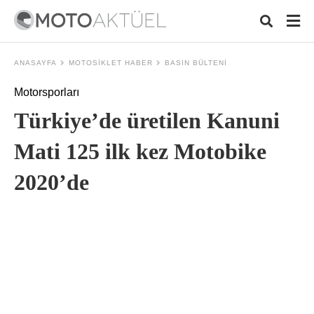
ANASAYFA
MOTOSIKLET HABER
BASIN BÜLTENI
Motorsporları
Typ
Türkiye’de üretilen Kanuni
your
sear
quer
Mati 125 ilk kez Motobike
and
hit
2020’de
ente