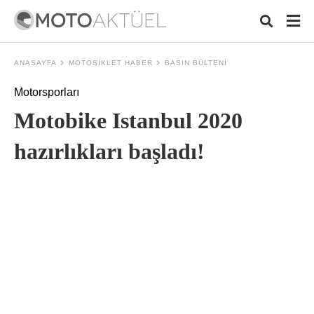
ANASAYFA
MOTOSIKLET HABER
BASIN BÜLTENI
Motorsporları
Typ
Motobike Istanbul 2020
your
sear
quer
hazırlıkları başladı!
and
hit
ente