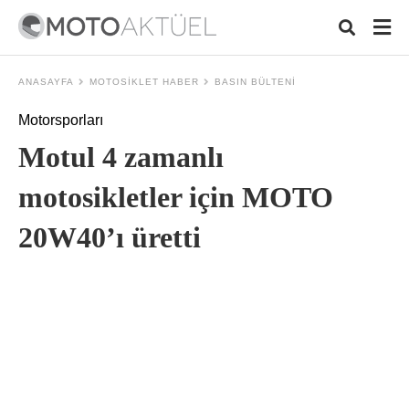
ANASAYFA
MOTOSIKLET HABER
BASIN BÜLTENI
Motorsporları
Typ
Motul 4 zamanlı
your
sea
que
motosikletler için MOTO
and
hit
20W40’ı üretti
ente