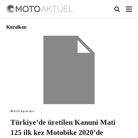
Kuralkan
Typ
your
sear
quer
and
hit
ente
Motorsporları
Türkiye’de üretilen Kanuni Mati
125 ilk kez Motobike 2020’de