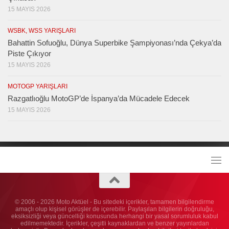
15 MAYIS 2026
WSBK, WSS YARIŞLARI
Bahattin Sofuoğlu, Dünya Superbike Şampiyonası’nda Çekya’da
Piste Çıkıyor
15 MAYIS 2026
MOTOGP YARIŞLARI
Razgatlıoğlu MotoGP’de İspanya’da Mücadele Edecek
15 MAYIS 2026
© 2006 - 2026 Moto Aktüel - Bu sitedeki içerikler, tamamen bilgilendirme
amaçlı olup kişisel görüşler de içerebilir. Paylaşılan bilgilerin doğruluğu,
eksiksizliği veya güncelliği konusunda herhangi bir yasal sorumluluk kabul
edilmemektedir. İçerikler, çeşitli kaynaklardan ve benzer yayınlardan