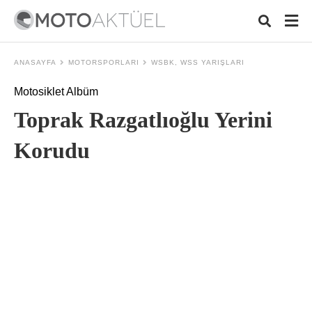
ANASAYFA
MOTORSPORLARI
WSBK, WSS YARIŞLARI
Motosiklet Albüm
Typ
Toprak Razgatlıoğlu Yerini
your
sear
quer
Korudu
and
hit
ente