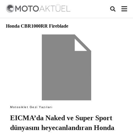
Honda CBR1000RR Fireblade
Typ
your
sear
quer
and
hit
ente
Motosiklet Gezi Yazıları
EICMA’da Naked ve Super Sport
dünyasını heyecanlandıran Honda