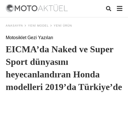
ANASAYFA
YENI MODEL
YENI ÜRÜN
Motosiklet Gezi Yazıları
Typ
EICMA’da Naked ve Super
your
sear
quer
Sport dünyasını
and
hit
heyecanlandıran Honda
ente
modelleri 2019’da Türkiye’de