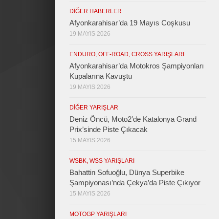
DIĞER HABERLER
Afyonkarahisar’da 19 Mayıs Coşkusu
19 MAYIS 2026
ENDURO, OFF-ROAD, CROSS YARIŞLARI
Afyonkarahisar’da Motokros Şampiyonları
Kupalarına Kavuştu
19 MAYIS 2026
DIĞER YARIŞLAR
Deniz Öncü, Moto2’de Katalonya Grand
Prix’sinde Piste Çıkacak
15 MAYIS 2026
WSBK, WSS YARIŞLARI
Bahattin Sofuoğlu, Dünya Superbike
Şampiyonası’nda Çekya’da Piste Çıkıyor
15 MAYIS 2026
MOTOGP YARIŞLARI