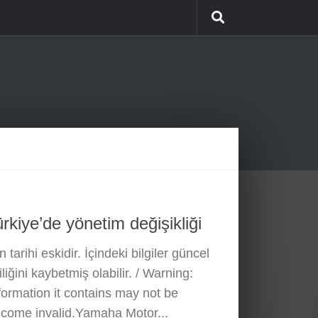
kiye’de yönetim değişikliği
 tarihi eskidir. İçindeki bilgiler güncel
liğini kaybetmiş olabilir. / Warning:
nformation it contains may not be
ecome invalid.Yamaha Motor...