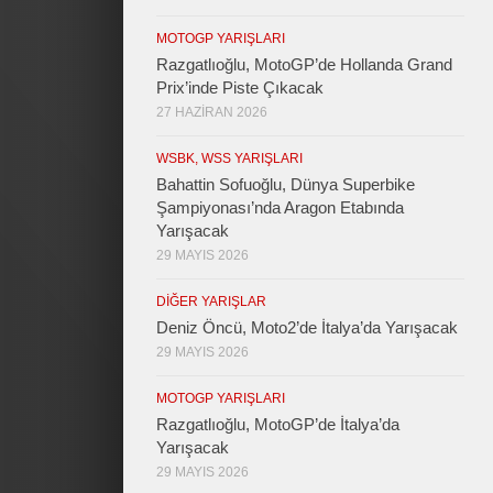
MOTOGP YARIŞLARI
Razgatlıoğlu, MotoGP’de Hollanda Grand
Prix’inde Piste Çıkacak
27 HAZIRAN 2026
WSBK, WSS YARIŞLARI
Bahattin Sofuoğlu, Dünya Superbike
Şampiyonası’nda Aragon Etabında
Yarışacak
29 MAYIS 2026
DIĞER YARIŞLAR
Deniz Öncü, Moto2’de İtalya’da Yarışacak
29 MAYIS 2026
MOTOGP YARIŞLARI
Razgatlıoğlu, MotoGP’de İtalya’da
Yarışacak
29 MAYIS 2026