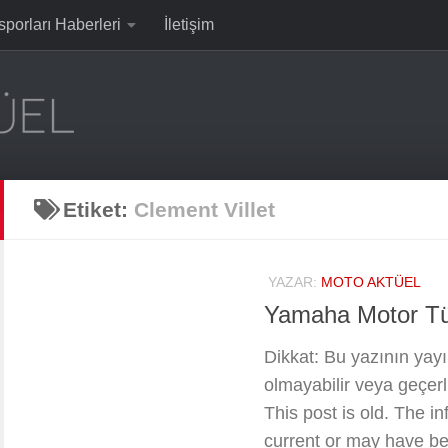
sporları Haberleri
İletişim
Etiket:
Clement Villet
YAZAR:
MOTO AKTÜEL
Yamaha Motor Tür
Dikkat: Bu yazının yayın
olmayabilir veya geçerli
This post is old. The i
current or may have b