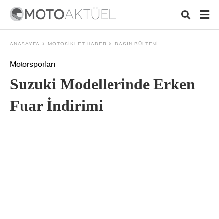
ANASAYFA
MOTOSIKLET HABER
BASIN BÜLTENI
Motorsporları
Typ
Suzuki Modellerinde Erken
your
sear
quer
Fuar İndirimi
and
hit
ente