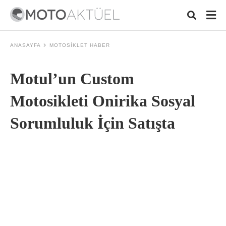
ANASAYFA
MOTOSIKLET HABER
Motul’un Custom
Typ
your
sear
Motosikleti Onirika Sosyal
quer
and
Sorumluluk İçin Satışta
hit
ente