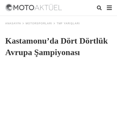
ANASAYFA
MOTORSPORLARI
TMF YARIŞLARI
Kastamonu’da Dört Dörtlük
Typ
your
sear
Avrupa Şampiyonası
quer
and
hit
ente