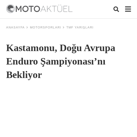
ANASAYFA
MOTORSPORLARI
TMF YARIŞLARI
Kastamonu, Doğu Avrupa
Typ
your
sear
Enduro Şampiyonası’nı
quer
and
Bekliyor
hit
ente