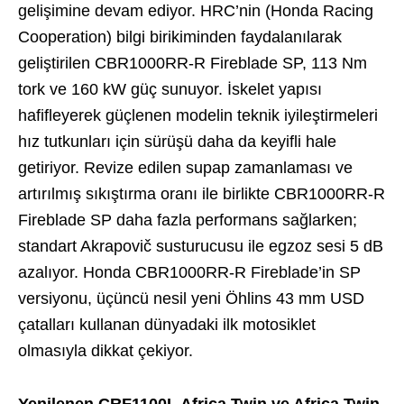
gelişimine devam ediyor. HRC’nin (Honda Racing
Cooperation) bilgi birikiminden faydalanılarak
geliştirilen CBR1000RR-R Fireblade SP, 113 Nm
tork ve 160 kW güç sunuyor. İskelet yapısı
hafifleyerek güçlenen modelin teknik iyileştirmeleri
hız tutkunları için sürüşü daha da keyifli hale
getiriyor. Revize edilen supap zamanlaması ve
artırılmış sıkıştırma oranı ile birlikte CBR1000RR-R
Fireblade SP daha fazla performans sağlarken;
standart Akrapovič susturucusu ile egzoz sesi 5 dB
azalıyor. Honda CBR1000RR-R Fireblade’in SP
versiyonu, üçüncü nesil yeni Öhlins 43 mm USD
çatalları kullanan dünyadaki ilk motosiklet
olmasıyla dikkat çekiyor.
Yenilenen CRF1100L Africa Twin ve Africa Twin