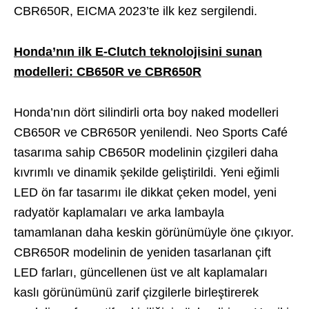
CBR650R, EICMA 2023’te ilk kez sergilendi.
Honda’nın ilk E-Clutch teknolojisini sunan
modelleri: CB650R ve CBR650R
Honda’nın dört silindirli orta boy naked modelleri
CB650R ve CBR650R yenilendi. Neo Sports Café
tasarıma sahip CB650R modelinin çizgileri daha
kıvrımlı ve dinamik şekilde geliştirildi. Yeni eğimli
LED ön far tasarımı ile dikkat çeken model, yeni
radyatör kaplamaları ve arka lambayla
tamamlanan daha keskin görünümüyle öne çıkıyor.
CBR650R modelinin de yeniden tasarlanan çift
LED farları, güncellenen üst ve alt kaplamaları
kaslı görünümünü zarif çizgilerle birleştirerek