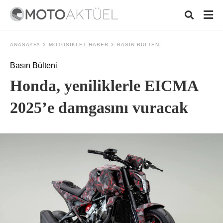
ANASAYFA
MOTOSIKLET HABER
BASIN BÜLTENI
Basın Bülteni
Typ
Honda, yeniliklerle EICMA
your
sear
quer
2025’e damgasını vuracak
and
hit
ente