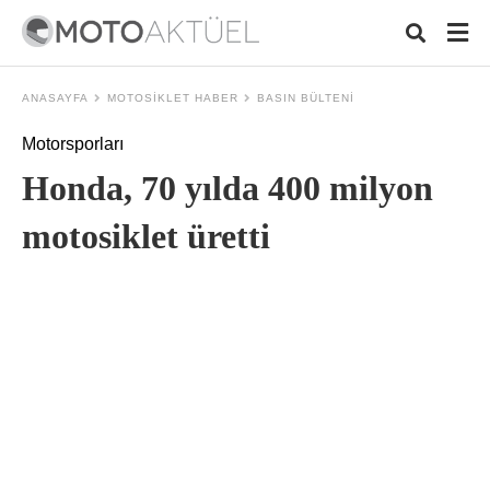
ANASAYFA
MOTOSIKLET HABER
BASIN BÜLTENI
Motorsporları
Typ
Honda, 70 yılda 400 milyon
your
sear
quer
motosiklet üretti
and
hit
ente