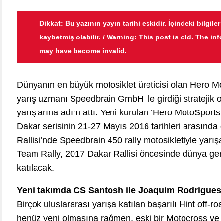
Dikkat: Bu yazının yayın tarihi eskidir. İçindeki bilgile
kaybetmiş olabilir. / Warning: This post is old. The in
may have become invalid.
Dünyanın en büyük motosiklet üreticisi olan Hero 
yarış uzmanı Speedbrain GmbH ile girdiği stratejik o
yarışlarına adım attı. Yeni kurulan ‘Hero MotoSports 
Dakar serisinin 21-27 Mayıs 2016 tarihleri arasınd
Rallisi’nde Speedbrain 450 rally motosikletiyle ya
Team Rally, 2017 Dakar Rallisi öncesinde dünya gene
katılacak.
Yeni takımda CS Santosh ile Joaquim Rodrigues 
Birçok uluslararası yarışa katılan başarılı Hint off-ro
henüz yeni olmasına rağmen, eski bir Motocross ve i