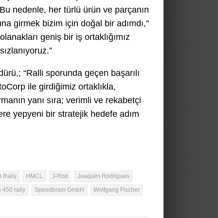
r. Bu nedenle, her türlü ürün ve parçanın
una girmek bizim için doğal bir adımdı,”
lanakları geniş bir iş ortaklığımız
rsızlanıyoruz.”
ü,; “Ralli sporunda geçen başarılı
Corp ile girdiğimiz ortaklıkla,
manın yanı sıra; verimli ve rekabetçi
ere yepyeni bir stratejik hedefe adım
 Rally
HMCL
J-Rod
Joaquim Rodrigues
 450 rally
Speedbrain GmbH
Wolfgang Fischer