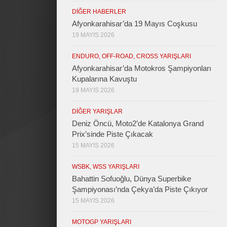
DIĞER HABERLER
Afyonkarahisar’da 19 Mayıs Coşkusu
19 MAYIS 2026
ENDURO, OFF-ROAD, CROSS YARIŞLARI
Afyonkarahisar’da Motokros Şampiyonları
Kupalarına Kavuştu
19 MAYIS 2026
DIĞER YARIŞLAR
Deniz Öncü, Moto2’de Katalonya Grand
Prix’sinde Piste Çıkacak
15 MAYIS 2026
WSBK, WSS YARIŞLARI
Bahattin Sofuoğlu, Dünya Superbike
Şampiyonası’nda Çekya’da Piste Çıkıyor
15 MAYIS 2026
MOTOGP YARIŞLARI