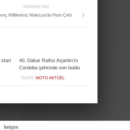
SONRAKI YAZI
enç Millilerimiz Malezya’da Piste Çıktı
 start
40. Dakar Rallisi Arjantin’in
Cordoba şehrinde son buldu
YAZAR:
MOTO AKTÜEL
İletişim