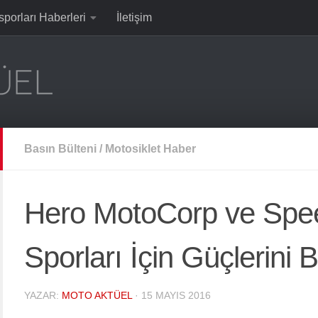
sporları Haberleri
İletişim
Basın Bülteni
/
Motosiklet Haber
Hero MotoCorp ve Spe
Sporları İçin Güçlerini Bi
YAZAR:
MOTO AKTÜEL
·
15 MAYIS 2016