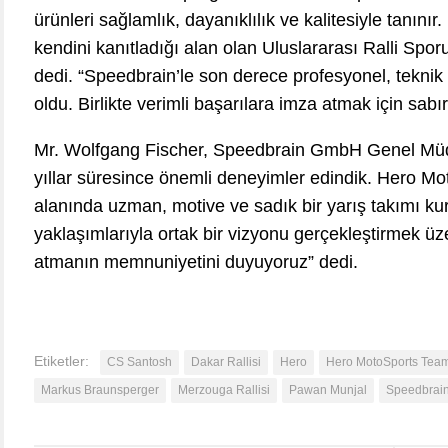
ürünleri sağlamlık, dayanıklılık ve kalitesiyle tanını
kendini kanıtladığı alan olan Uluslararası Ralli Spor
dedi. “Speedbrain’le son derece profesyonel, teknik o
oldu. Birlikte verimli başarılara imza atmak için sabı
Mr. Wolfgang Fischer, Speedbrain GmbH Genel Müdür
yıllar süresince önemli deneyimler edindik. Hero Moto
alanında uzman, motive ve sadık bir yarış takımı kur
yaklaşımlarıyla ortak bir vizyonu gerçekleştirmek üz
atmanın memnuniyetini duyuyoruz” dedi.
Etiketler:
CS Santosh
Dakar Rallisi
Hero
Hero MotoSports Team
Markus Braunsperger
Merzouga Rallisi
Pawan Munjal
Speedbrain