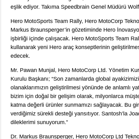
eşlik ediyor. Takıma Speedbrain Genel Müdürü Wolfg
Hero MotoSports Team Rally, Hero MotoCorp Tekno
Markus Braunsperger’in gözetiminde Hero İnovasyon
işbirliği içinde çalışacak. Hero MotoSports Team Rall
kullanarak yeni Hero araç konseptlerinin geliştirilm
edecek.
Mr. Pawan Munjal, Hero MotoCorp Ltd. Yönetim Kuru
Kurulu Başkanı; “Son zamanlarda global ayakizimizi
olanaklarımızın geliştirilmesi yönünde de anlamlı yatı
bizim için doğal bir gelişim olarak, milyonlarca müşt
katma değerli ürünler sunmamızı sağlayacak. Bu gir
verdiğimiz sürekli desteği yansıtıyor. Santosh’la Joa
dileklerimi sunuyorum.”
Dr. Markus Braunsperger, Hero MotoCorp Ltd Tekno