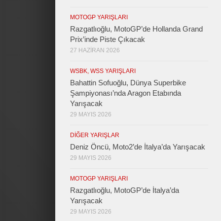
MOTOGP YARIŞLARI
Razgatlıoğlu, MotoGP’de Hollanda Grand
Prix’inde Piste Çıkacak
27 HAZIRAN 2026
WSBK, WSS YARIŞLARI
Bahattin Sofuoğlu, Dünya Superbike
Şampiyonası’nda Aragon Etabında
Yarışacak
29 MAYIS 2026
DIĞER YARIŞLAR
Deniz Öncü, Moto2’de İtalya’da Yarışacak
29 MAYIS 2026
MOTOGP YARIŞLARI
Razgatlıoğlu, MotoGP’de İtalya’da
Yarışacak
29 MAYIS 2026