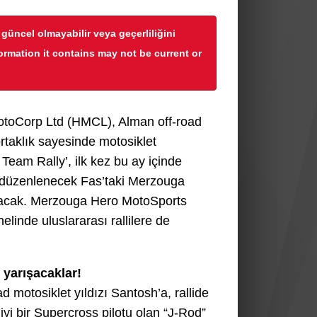
r güncel olmayabilir veya geçerliliğini
formation it contains may not be current or
MotoCorp Ltd (HMCL), Alman off-road
rtaklık sayesinde motosiklet
Team Rally’, ilk kez bu ay içinde
a düzenlenecek Fas’taki Merzouga
rışacak. Merzouga Hero MotoSports
linde uluslararası rallilere de
yarışacaklar!
ad motosiklet yıldızı Santosh’a, rallide
yi bir Supercross pilotu olan “J-Rod”