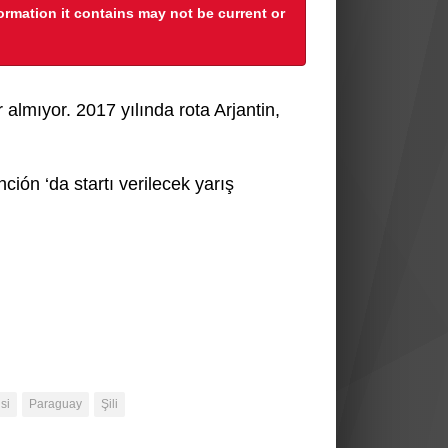
formation it contains may not be current or
r almıyor. 2017 yılında rota Arjantin,
ión ‘da startı verilecek yarış
si
Paraguay
Şili