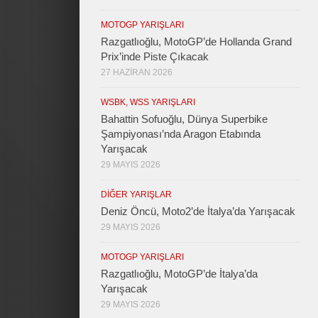
MOTOGP YARIŞLARI
Razgatlıoğlu, MotoGP’de Hollanda Grand
Prix’inde Piste Çıkacak
27 HAZIRAN 2026
WSBK, WSS YARIŞLARI
Bahattin Sofuoğlu, Dünya Superbike
Şampiyonası’nda Aragon Etabında
Yarışacak
29 MAYIS 2026
DIĞER YARIŞLAR
Deniz Öncü, Moto2’de İtalya’da Yarışacak
29 MAYIS 2026
MOTOGP YARIŞLARI
Razgatlıoğlu, MotoGP’de İtalya’da
Yarışacak
29 MAYIS 2026