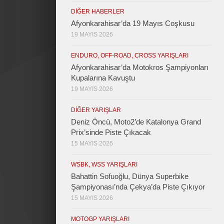
DIĞER HABERLER
Afyonkarahisar’da 19 Mayıs Coşkusu
19 MAYIS 2026
ENDURO, OFF-ROAD, CROSS YARIŞLARI
Afyonkarahisar’da Motokros Şampiyonları
Kupalarına Kavuştu
19 MAYIS 2026
DIĞER YARIŞLAR
Deniz Öncü, Moto2’de Katalonya Grand
Prix’sinde Piste Çıkacak
15 MAYIS 2026
WSBK, WSS YARIŞLARI
Bahattin Sofuoğlu, Dünya Superbike
Şampiyonası’nda Çekya’da Piste Çıkıyor
15 MAYIS 2026
MOTOGP YARIŞLARI