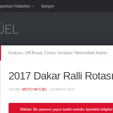
sporları Haberleri
İletişim
Enduro, Off-Road, Cross Yarışları
/
Motosiklet Haber
2017 Dakar Ralli Rotası
YAZAR:
MOTO AKTÜEL
·
14 MAYIS 2016
Dikkat: Bu yazının yayın tarihi eskidir. İçindeki bilgile