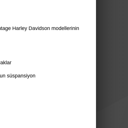
intage Harley Davidson modellerinin
raklar
uzun süspansiyon