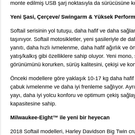
monte edilmiş USB şarj noktasıyla da sürücüsüne kol
Yeni Şasi, Çerçeve/ Swingarm & Yüksek Perfor
Softail serisinin yol tutuşu, daha hafif ve daha sağl
taşınıyor. Softail motosikletler, yeni şasileriyle de 
yanıtı, daha hızlı ivmelenme, daha hafif ağırlık ve
yatış/kalkış gibi özelliklere sahip oluyor. Yeni mono
görünümünü korurken, sürüş kalitesini, çekişi ve kont
Önceki modellere göre yaklaşık 10-17 kg daha hafif 
çabuk ivmelenme ve daha iyi frenleme sağlıyor. Ayr
yayı, daha iyi yolcu konforu ve optimum çekiş sağla
kapasitesine sahip.
Milwaukee-Eight™ ile yeni bir heyecan
2018 Softail modelleri, Harley Davidson Big Twin c