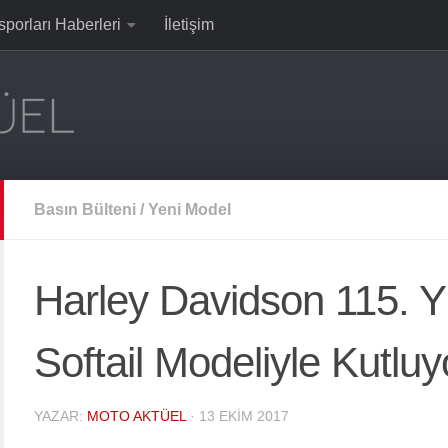
sporları Haberleri
İletişim
Basın Bülteni
/
Yeni Model
Harley Davidson 115. Yı
Softail Modeliyle Kutluy
YAZAR:
MOTO AKTÜEL
·
13 EKIM 2017