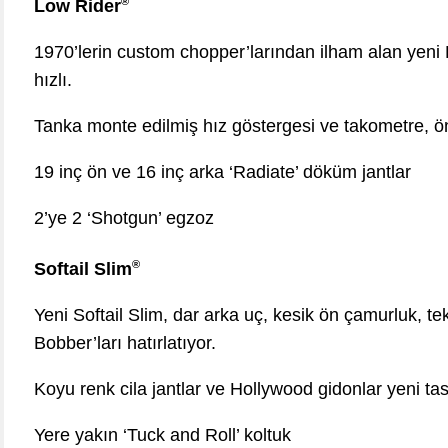
®
Low Rider
1970’lerin custom chopper’larından ilham alan yeni 
hızlı.
Tanka monte edilmiş hız göstergesi ve takometre, ön 
19 inç ön ve 16 inç arka ‘Radiate’ döküm jantlar
2’ye 2 ‘Shotgun’ egzoz
®
Softail Slim
Yeni Softail Slim, dar arka uç, kesik ön çamurluk, te
Bobber’ları hatırlatıyor.
Koyu renk cila jantlar ve Hollywood gidonlar yeni ta
Yere yakın ‘Tuck and Roll’ koltuk