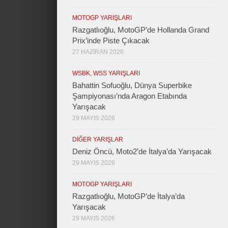
MOTOGP YARIŞLARI
Razgatlıoğlu, MotoGP’de Hollanda Grand
Prix’inde Piste Çıkacak
27 HAZIRAN 2026
WSBK, WSS YARIŞLARI
Bahattin Sofuoğlu, Dünya Superbike
Şampiyonası’nda Aragon Etabında
Yarışacak
29 MAYIS 2026
DIĞER YARIŞLAR
Deniz Öncü, Moto2’de İtalya’da Yarışacak
29 MAYIS 2026
MOTOGP YARIŞLARI
Razgatlıoğlu, MotoGP’de İtalya’da
Yarışacak
29 MAYIS 2026