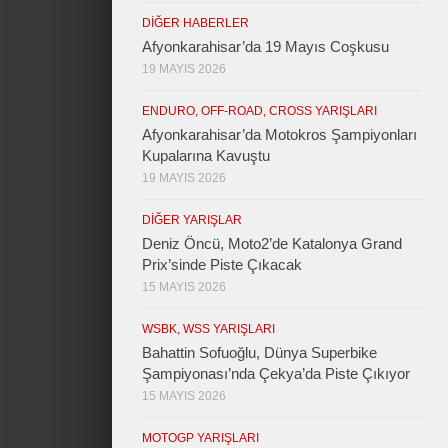
DIĞER HABERLER
Afyonkarahisar’da 19 Mayıs Coşkusu
19 MAYIS 2026
ENDURO, OFF-ROAD, CROSS YARIŞLARI
Afyonkarahisar’da Motokros Şampiyonları
Kupalarına Kavuştu
19 MAYIS 2026
DIĞER YARIŞLAR
Deniz Öncü, Moto2’de Katalonya Grand
Prix’sinde Piste Çıkacak
15 MAYIS 2026
WSBK, WSS YARIŞLARI
Bahattin Sofuoğlu, Dünya Superbike
Şampiyonası’nda Çekya’da Piste Çıkıyor
15 MAYIS 2026
MOTOGP YARIŞLARI