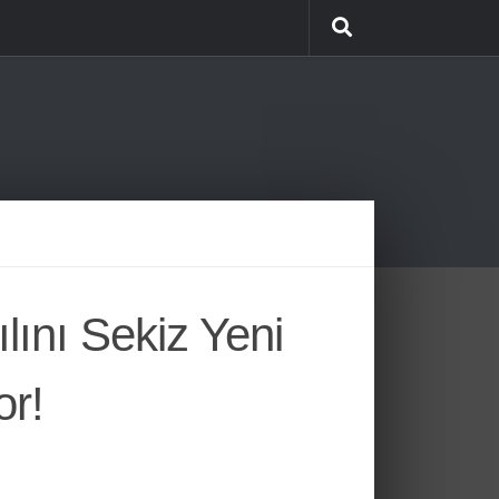
lını Sekiz Yeni
or!