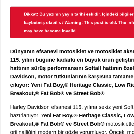
Dikkat: Bu yazının yayın tarihi eskidir. İçindeki bilgile
kaybetmiş olabilir. / Warning: This post is old. The in
may have become invalid.
Dünyanın efsanevi motosiklet ve motosiklet aks
115. yılını bugüne kadarki en büyük ürün gelişti
hattının sürüş performansını Softail hattının özel
Davidson, motor tutkunlarının karşısına tamamen
çıkıyor: Yeni Fat Boy,® Heritage Classic, Low Ri
Breakout,® Fat Bob® ve Street Bob®
Harley Davidson efsanesi 115. yılına sekiz yeni So
hazırlanıyor. Yeni
Fat Boy,® Heritage Classic, Low
Breakout,® Fat Bob® ve Street Bob®
motosikletle
orijinalliğini modern bir gözle yorumluyor. Önceki m