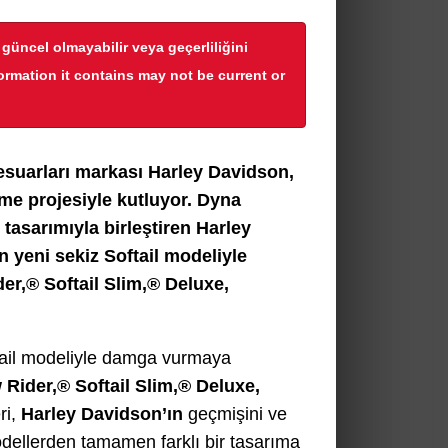
r güncel olmayabilir veya geçerliliğini
formation it contains may not be current or
esuarları markası Harley Davidson,
rme projesiyle kutluyor. Dyna
 tasarımıyla birleştiren Harley
 yeni sekiz Softail modeliyle
der,® Softail Slim,® Deluxe,
ftail modeliyle damga vurmaya
 Rider,® Softail Slim,® Deluxe,
ri,
Harley Davidson’ın
geçmişini ve
odellerden tamamen farklı bir tasarıma