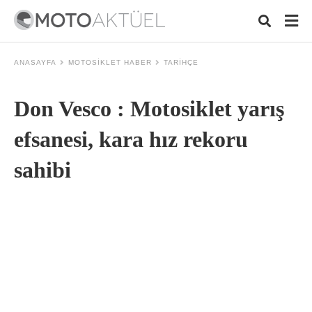
ANASAYFA
MOTOSIKLET HABER
TARIHÇE
Don Vesco : Motosiklet yarış
Typ
your
sear
efsanesi, kara hız rekoru
quer
and
sahibi
hit
ente