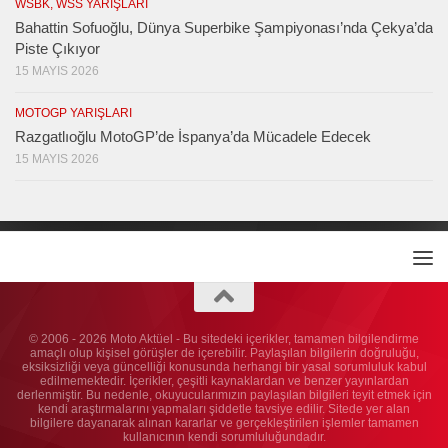
WSBK, WSS YARIŞLARI
Bahattin Sofuoğlu, Dünya Superbike Şampiyonası’nda Çekya’da
Piste Çıkıyor
15 MAYIS 2026
MOTOGP YARIŞLARI
Razgatlıoğlu MotoGP’de İspanya’da Mücadele Edecek
15 MAYIS 2026
© 2006 - 2026 Moto Aktüel - Bu sitedeki içerikler, tamamen bilgilendirme
amaçlı olup kişisel görüşler de içerebilir. Paylaşılan bilgilerin doğruluğu,
eksiksizliği veya güncelliği konusunda herhangi bir yasal sorumluluk kabul
edilmemektedir. İçerikler, çeşitli kaynaklardan ve benzer yayınlardan
derlenmiştir. Bu nedenle, okuyucularımızın paylaşılan bilgileri teyit etmek için
kendi araştırmalarını yapmaları şiddetle tavsiye edilir. Sitede yer alan
bilgilere dayanarak alınan kararlar ve gerçekleştirilen işlemler tamamen
kullanıcının kendi sorumluluğundadır.