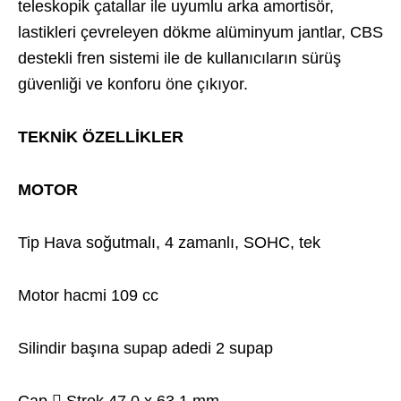
teleskopik çatallar ile uyumlu arka amortisör,
lastikleri çevreleyen dökme alüminyum jantlar, CBS
destekli fren sistemi ile de kullanıcıların sürüş
güvenliği ve konforu öne çıkıyor.
TEKNİK ÖZELLİKLER
MOTOR
Tip Hava soğutmalı, 4 zamanlı, SOHC, tek
Motor hacmi 109 cc
Silindir başına supap adedi 2 supap
Çap  Strok 47,0 x 63,1 mm