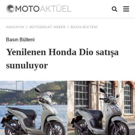
ANASAYFA
MOTOSIKLET HABER
BASIN BÜLTENI
Basın Bülteni
Typ
Yenilenen Honda Dio satışa
your
sear
quer
sunuluyor
and
hit
ente