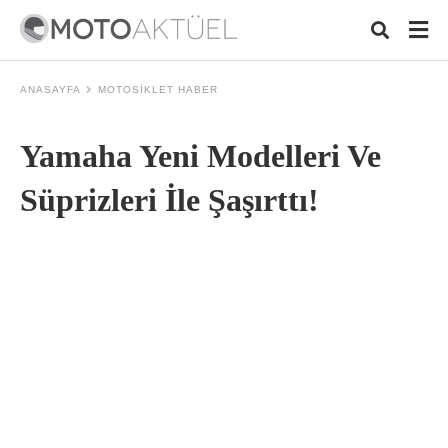
ANASAYFA
MOTOSIKLET HABER
Yamaha Yeni Modelleri Ve
Typ
your
sear
Süprizleri İle Şaşırttı!
quer
and
hit
ente