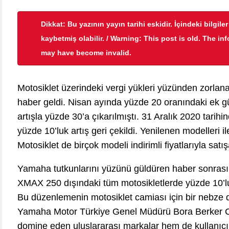
Dikkat: Bu yazının yayın tarihi eskidir. İçindeki bilgile
kaybetmiş olabilir. / Warning: This post is old. The in
may have become invalid.
Motosiklet üzerindeki vergi yükleri yüzünden zorlanan
haber geldi. Nisan ayında yüzde 20 oranındaki ek g
artışla yüzde 30’a çıkarılmıştı. 31 Aralık 2020 tari
yüzde 10’luk artış geri çekildi. Yenilenen modelleri 
Motosiklet de birçok modeli indirimli fiyatlarıyla sat
Yamaha tutkunlarını yüzünü güldüren haber sonrası
XMAX 250 dışındaki tüm motosikletlerde yüzde 10’luk
Bu düzenlemenin motosiklet camiası için bir nebze
Yamaha Motor Türkiye Genel Müdürü Bora Berker C
domine eden uluslararası markalar hem de kullanıcıl