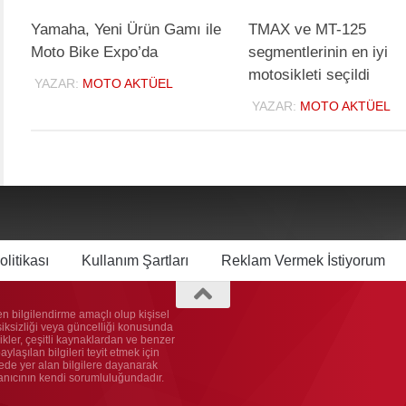
Yamaha, Yeni Ürün Gamı ile
TMAX ve MT-125
Moto Bike Expo’da
segmentlerinin en iyi
motosikleti seçildi
YAZAR:
MOTO AKTÜEL
YAZAR:
MOTO AKTÜEL
olitikası
Kullanım Şartları
Reklam Vermek İstiyorum
n bilgilendirme amaçlı olup kişisel
ksiksizliği veya güncelliği konusunda
kler, çeşitli kaynaklardan ve benzer
laşılan bilgileri teyit etmek için
itede yer alan bilgilere dayanarak
lanıcının kendi sorumluluğundadır.