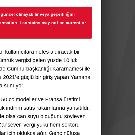
r güncel olmayabilir veya geçerliliğini
formation it contains may not be current or
 kullanıcılara nefes aldıracak bir
ümrük vergisi gelen yüzde 10’luk
hinde Cumhurbaşkanlığı Kararnamesi ile
ile 2021’e güçlü bir giriş yapan Yamaha
ışa sunuyor.
 50 cc modeller ve Fransa üretimi
 indirim satış rakamlarına yansıtıldı.
 de olsa can suyu olduğunu söyleyen
ansever ‘vergi yükü hem sektörü
ar için oldukça ağır. Genç nüfusa