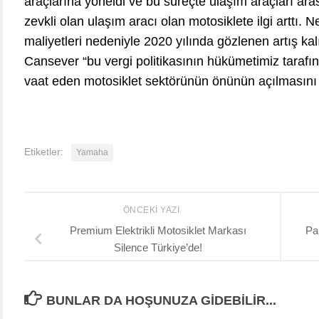
araçlarına yöneldi ve bu süreçte ulaşım araçları a
zevkli olan ulaşım aracı olan motosiklete ilgi arttı. Ne
maliyetleri nedeniyle 2020 yılında gözlenen artış kal
Cansever “bu vergi politikasının hükümetimiz taraf
vaat eden motosiklet sektörünün önünün açılmasını i
Etiketler:
Yamaha
ÖNCEKI YAZI
Premium Elektrikli Motosiklet Markası
Pa
Silence Türkiye’de!
BUNLAR DA HOŞUNUZA GIDEBILIR...