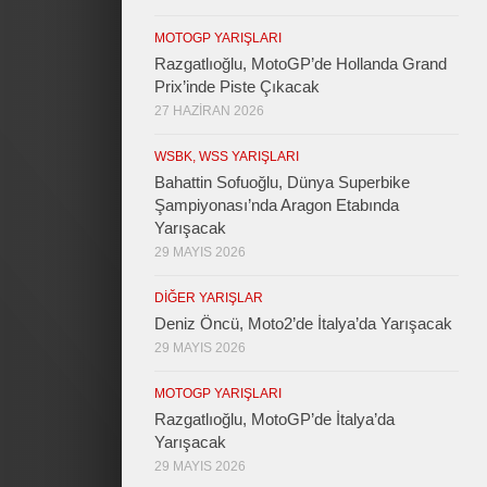
MOTOGP YARIŞLARI
Razgatlıoğlu, MotoGP’de Hollanda Grand
Prix’inde Piste Çıkacak
27 HAZIRAN 2026
WSBK, WSS YARIŞLARI
Bahattin Sofuoğlu, Dünya Superbike
Şampiyonası’nda Aragon Etabında
Yarışacak
29 MAYIS 2026
DIĞER YARIŞLAR
Deniz Öncü, Moto2’de İtalya’da Yarışacak
29 MAYIS 2026
MOTOGP YARIŞLARI
Razgatlıoğlu, MotoGP’de İtalya’da
Yarışacak
29 MAYIS 2026