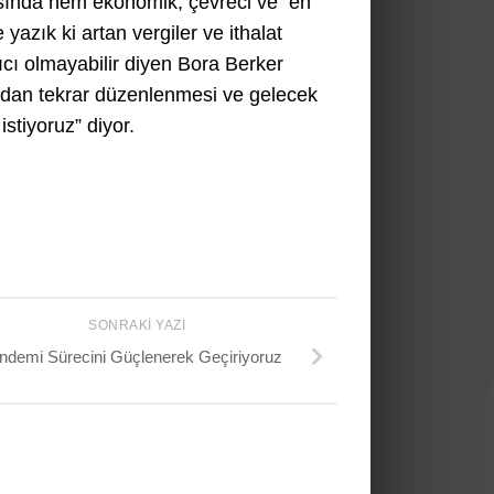
rasında hem ekonomik, çevreci ve en
 yazık ki artan vergiler ve ithalat
ıcı olmayabilir diyen Bora Berker
ından tekrar düzenlenmesi ve gelecek
stiyoruz” diyor.
SONRAKI YAZI
ndemi Sürecini Güçlenerek Geçiriyoruz