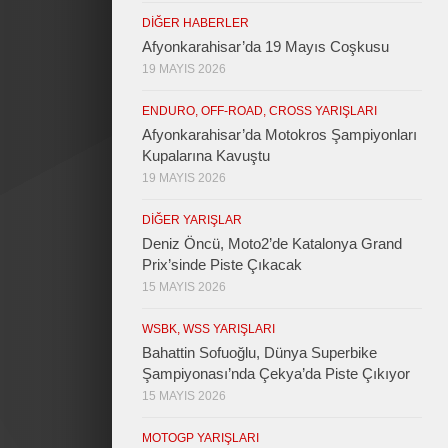
DIĞER HABERLER
Afyonkarahisar’da 19 Mayıs Coşkusu
19 MAYIS 2026
ENDURO, OFF-ROAD, CROSS YARIŞLARI
Afyonkarahisar’da Motokros Şampiyonları
Kupalarına Kavuştu
19 MAYIS 2026
DIĞER YARIŞLAR
Deniz Öncü, Moto2’de Katalonya Grand
Prix’sinde Piste Çıkacak
15 MAYIS 2026
WSBK, WSS YARIŞLARI
Bahattin Sofuoğlu, Dünya Superbike
Şampiyonası’nda Çekya’da Piste Çıkıyor
15 MAYIS 2026
MOTOGP YARIŞLARI