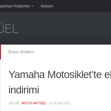
sporları Haberleri
İletişim
Basın Bülteni
Yamaha Motosiklet’te e
indirimi
YAZAR:
MOTO AKTÜEL
·
8 OCAK 2021