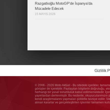
Razgatlıoğlu MotoGP’de İspanya’da
Mücadele Edecek
15 MAYIS 2026
Gizlilik P
© 2006 - 2026 Moto Aktüel - Bu sitedeki içerikler, tamame
görüşler de içerebilir. Paylaşılan bilgilerin doğruluğu, e
herhangi bir yasal sorumluluk kabul edilmemektedir. İçeri
yayınlardan derlenmiştir. Bu nedenle, okuyucularımızın pay
kendi araştırmalarını yapmaları şiddetle tavsiye edilir. S
alınan kararlar ve gerçekleştirilen işlemler tamamen kul