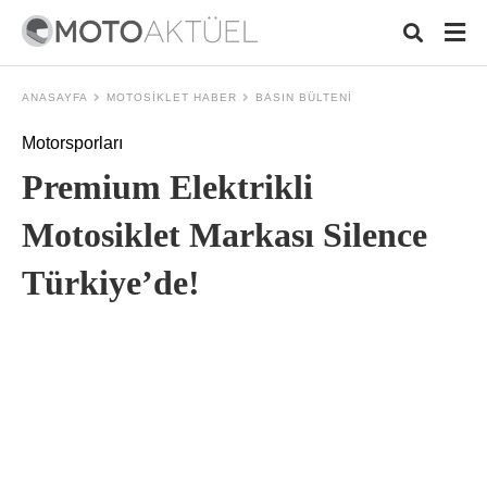
ANASAYFA
MOTOSIKLET HABER
BASIN BÜLTENI
Motorsporları
Typ
Premium Elektrikli
your
sear
quer
Motosiklet Markası Silence
and
hit
Türkiye’de!
ente