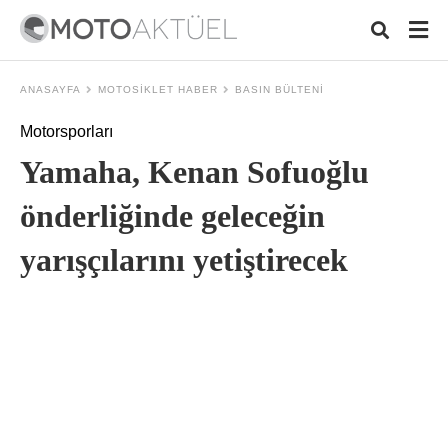
ANASAYFA
MOTOSIKLET HABER
BASIN BÜLTENI
Motorsporları
Typ
Yamaha, Kenan Sofuoğlu
your
sea
que
önderliğinde geleceğin
and
hit
yarışçılarını yetiştirecek
ente