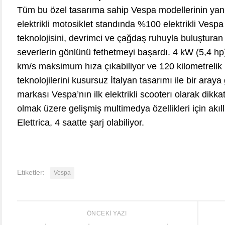
Tüm bu özel tasarıma sahip Vespa modellerinin yanı
elektrikli motosiklet standında %100 elektrikli Vespa 
teknolojisini, devrimci ve çağdaş ruhuyla buluşturan 
severlerin gönlünü fethetmeyi başardı. 4 kW (5,4 hp)’
km/s maksimum hıza çıkabiliyor ve 120 kilometrelik 
teknolojilerini kusursuz İtalyan tasarımı ile bir aray
markası Vespa’nın ilk elektrikli scooterı olarak dikk
olmak üzere gelişmiş multimedya özellikleri için akıl
Elettrica, 4 saatte şarj olabiliyor.
Etiketler:
Vespa
ÖNCEKI YAZI