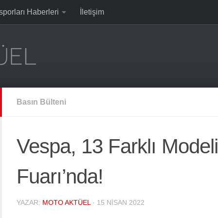
sporları Haberleri
İletişim
Basın Bülteni
Vespa, 13 Farklı Model
Fuarı’nda!
YAZAR:
MOTO AKTÜEL
·
15 NISAN 2022