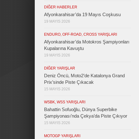
DIĞER HABERLER
Afyonkarahisar’da 19 Mayıs Coşkusu
19 MAYIS 2026
ENDURO, OFF-ROAD, CROSS YARIŞLARI
Afyonkarahisar’da Motokros Şampiyonları
Kupalarına Kavuştu
19 MAYIS 2026
DIĞER YARIŞLAR
Deniz Öncü, Moto2’de Katalonya Grand
Prix’sinde Piste Çıkacak
15 MAYIS 2026
WSBK, WSS YARIŞLARI
Bahattin Sofuoğlu, Dünya Superbike
Şampiyonası’nda Çekya’da Piste Çıkıyor
15 MAYIS 2026
MOTOGP YARIŞLARI