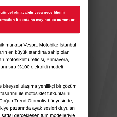
r güncel olmayabilir veya geçerliliğini
formation it contains may not be current or
onik markası Vespa, Motobike İstanbul
uarın en büyük standına sahip olan
n motosiklet üreticisi, Primavera,
anı sıra %100 elektrikli modeli
e bireysel ulaşıma yenilikçi bir çözüm
sarımı ile motosiklet tutkunlarını
i. Doğan Trend Otomotiv bünyesinde,
kiye pazarında ayak sesleri duyulan
 satışı gerçekleşen tüm modelleriyle