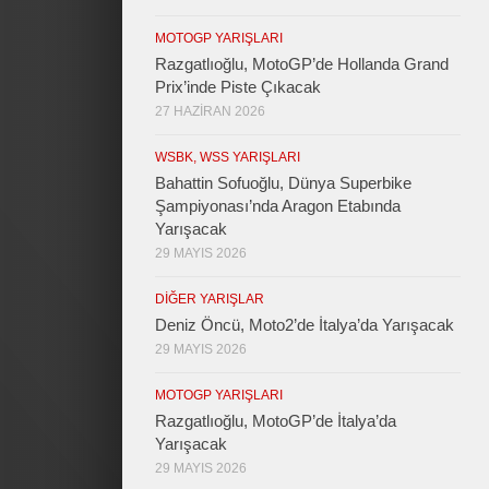
MOTOGP YARIŞLARI
Razgatlıoğlu, MotoGP’de Hollanda Grand
Prix’inde Piste Çıkacak
27 HAZIRAN 2026
WSBK, WSS YARIŞLARI
Bahattin Sofuoğlu, Dünya Superbike
Şampiyonası’nda Aragon Etabında
Yarışacak
29 MAYIS 2026
DIĞER YARIŞLAR
Deniz Öncü, Moto2’de İtalya’da Yarışacak
29 MAYIS 2026
MOTOGP YARIŞLARI
Razgatlıoğlu, MotoGP’de İtalya’da
Yarışacak
29 MAYIS 2026