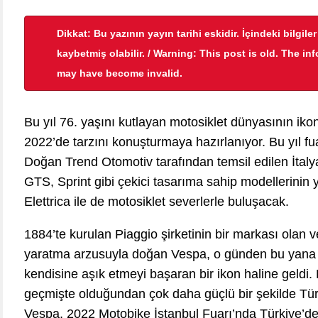
Dikkat: Bu yazının yayın tarihi eskidir. İçindeki bilgile
kaybetmiş olabilir. / Warning: This post is old. The in
may have become invalid.
Bu yıl 76. yaşını kutlayan motosiklet dünyasının ik
2022’de tarzını konuşturmaya hazırlanıyor. Bu yıl f
Doğan Trend Otomotiv tarafından temsil edilen İtalya
GTS, Sprint gibi çekici tasarıma sahip modellerinin y
Elettrica ile de motosiklet severlerle buluşacak.
1884’te kurulan Piaggio şirketinin bir markası olan v
yaratma arzusuyla doğan Vespa, o günden bu yana ta
kendisine aşık etmeyi başaran bir ikon haline geld
geçmişte olduğundan çok daha güçlü bir şekilde Tür
Vespa, 2022 Motobike İstanbul Fuarı’nda Türkiye’de