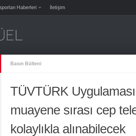
sporları Haberleri
İletişim
Basın Bülteni
TÜVTÜRK Uygulaması i
muayene sırası cep te
kolaylıkla alınabilecek