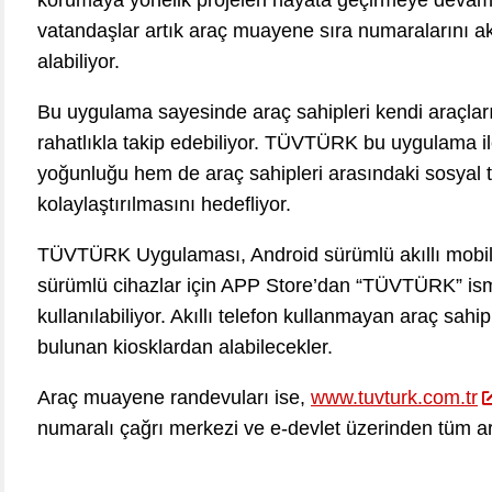
korumaya yönelik projeleri hayata geçirmeye deva
vatandaşlar artık araç muayene sıra numaralarını akı
alabiliyor.
Bu uygulama sayesinde araç sahipleri kendi araçların
rahatlıkla takip edebiliyor. TÜVTÜRK bu uygulama il
yoğunluğu hem de araç sahipleri arasındaki sosyal 
kolaylaştırılmasını hedefliyor.
TÜVTÜRK Uygulaması, Android sürümlü akıllı mobil 
sürümlü cihazlar için APP Store’dan “TÜVTÜRK” ismi il
kullanılabiliyor. Akıllı telefon kullanmayan araç sahi
bulunan kiosklardan alabilecekler.
Araç muayene randevuları ise,
www.tuvturk.com.tr
numaralı çağrı merkezi ve e-devlet üzerinden tüm ara