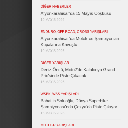
DIĞER HABERLER
Afyonkarahisar’da 19 Mayıs Coşkusu
19 MAYIS 2026
ENDURO, OFF-ROAD, CROSS YARIŞLARI
Afyonkarahisar’da Motokros Şampiyonları
Kupalarına Kavuştu
19 MAYIS 2026
DIĞER YARIŞLAR
Deniz Öncü, Moto2’de Katalonya Grand
Prix’sinde Piste Çıkacak
15 MAYIS 2026
WSBK, WSS YARIŞLARI
Bahattin Sofuoğlu, Dünya Superbike
Şampiyonası’nda Çekya’da Piste Çıkıyor
15 MAYIS 2026
MOTOGP YARIŞLARI