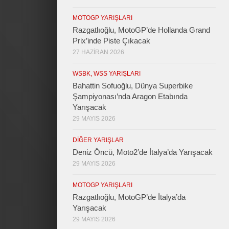
MOTOGP YARIŞLARI
Razgatlıoğlu, MotoGP’de Hollanda Grand
Prix’inde Piste Çıkacak
27 HAZIRAN 2026
WSBK, WSS YARIŞLARI
Bahattin Sofuoğlu, Dünya Superbike
Şampiyonası’nda Aragon Etabında
Yarışacak
29 MAYIS 2026
DIĞER YARIŞLAR
Deniz Öncü, Moto2’de İtalya’da Yarışacak
29 MAYIS 2026
MOTOGP YARIŞLARI
Razgatlıoğlu, MotoGP’de İtalya’da
Yarışacak
29 MAYIS 2026