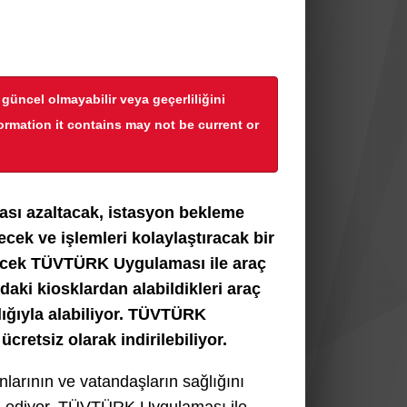
r güncel olmayabilir veya geçerliliğini
formation it contains may not be current or
sı azaltacak, istasyon bekleme
ek ve işlemleri kolaylaştıracak bir
ilecek TÜVTÜRK Uygulaması ile araç
aki kiosklardan alabildikleri araç
ılığıyla alabiliyor. TÜVTÜRK
retsiz olarak indirilebiliyor.
arının ve vatandaşların sağlığını