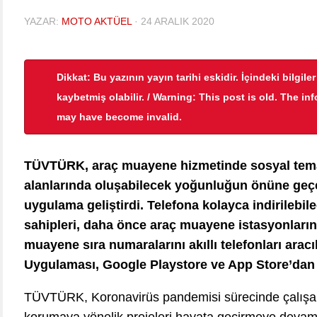
YAZAR:
MOTO AKTÜEL
·
24 ARALIK 2020
Dikkat: Bu yazının yayın tarihi eskidir. İçindeki bilgile
kaybetmiş olabilir. / Warning: This post is old. The in
may have become invalid.
TÜVTÜRK, araç muayene hizmetinde sosyal tema
alanlarında oluşabilecek yoğunluğun önüne geçec
uygulama geliştirdi. Telefona kolayca indirileb
sahipleri, daha önce araç muayene istasyonlarınd
muayene sıra numaralarını akıllı telefonları arac
Uygulaması, Google Playstore ve App Store’dan üc
TÜVTÜRK, Koronavirüs pandemisi sürecinde çalışanl