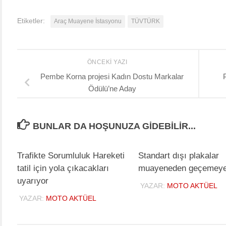
Etiketler:
Araç Muayene İstasyonu
TÜVTÜRK
ÖNCEKI YAZI
Pembe Korna projesi Kadın Dostu Markalar
Ödülü’ne Aday
BUNLAR DA HOŞUNUZA GIDEBILIR...
Trafikte Sorumluluk Hareketi
Standart dışı plakalar
tatil için yola çıkacakları
muayeneden geçemey
uyarıyor
YAZAR:
MOTO AKTÜEL
YAZAR:
MOTO AKTÜEL