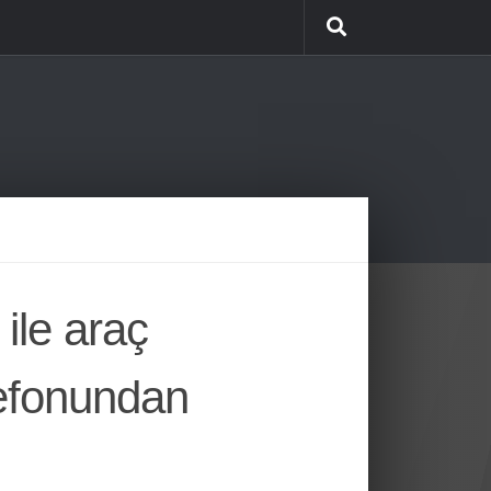
le araç
lefonundan