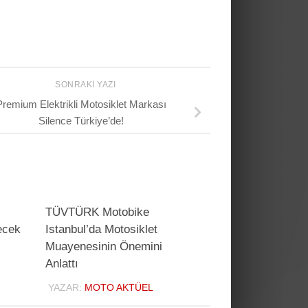
SONRAKI YAZI
Premium Elektrikli Motosiklet Markası
Silence Türkiye’de!
TÜVTÜRK Motobike
ecek
Istanbul’da Motosiklet
Muayenesinin Önemini
Anlattı
YAZAR:
MOTO AKTÜEL