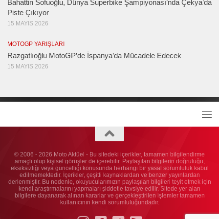
Bahattin Sofuoğlu, Dünya Superbike Şampiyonası’nda Çekya’da
Piste Çıkıyor
15 MAYIS 2026
MOTOGP YARIŞLARI
Razgatlıoğlu MotoGP’de İspanya’da Mücadele Edecek
15 MAYIS 2026
© 2006 - 2026 Moto Aktüel - Bu sitedeki içerikler, tamamen bilgilendirme
amaçlı olup kişisel görüşler de içerebilir. Paylaşılan bilgilerin doğruluğu,
eksiksizliği veya güncelliği konusunda herhangi bir yasal sorumluluk kabul
edilmemektedir. İçerikler, çeşitli kaynaklardan ve benzer yayınlardan
derlenmiştir. Bu nedenle, okuyucularımızın paylaşılan bilgileri teyit etmek için
kendi araştırmalarını yapmaları şiddetle tavsiye edilir. Sitede yer alan
bilgilere dayanarak alınan kararlar ve gerçekleştirilen işlemler tamamen
kullanıcının kendi sorumluluğundadır.