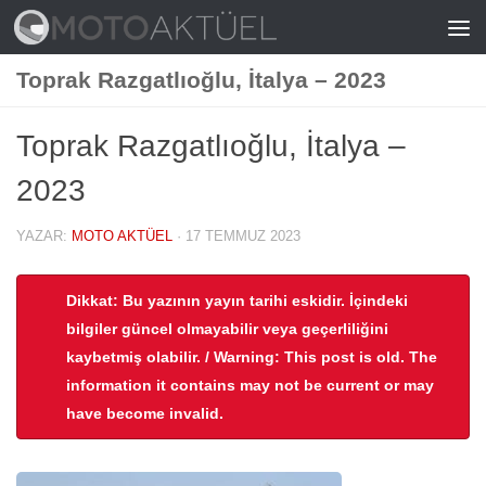
Skip to content
Toprak Razgatlıoğlu, İtalya – 2023
Toprak Razgatlıoğlu, İtalya –
2023
YAZAR:
MOTO AKTÜEL
·
17 TEMMUZ 2023
Dikkat: Bu yazının yayın tarihi eskidir. İçindeki
bilgiler güncel olmayabilir veya geçerliliğini
kaybetmiş olabilir. / Warning: This post is old. The
information it contains may not be current or may
have become invalid.