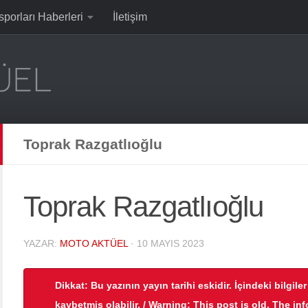
sporları Haberleri
İletişim
Toprak Razgatlıoğlu
Toprak Razgatlıoğlu
YAZAR:
MOTO AKTÜEL
·
10 MAYIS 2023
Dikkat: Bu yazının yayın tarihi eskidir. İçindeki bilgile
kaybetmiş olabilir. / Warning: This post is old. The in