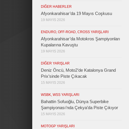
DIĞER HABERLER
Afyonkarahisar’da 19 Mayıs Coşkusu
19 MAYIS 2026
ENDURO, OFF-ROAD, CROSS YARIŞLARI
Afyonkarahisar’da Motokros Şampiyonları
Kupalarına Kavuştu
19 MAYIS 2026
DIĞER YARIŞLAR
Deniz Öncü, Moto2’de Katalonya Grand
Prix’sinde Piste Çıkacak
15 MAYIS 2026
WSBK, WSS YARIŞLARI
Bahattin Sofuoğlu, Dünya Superbike
Şampiyonası’nda Çekya’da Piste Çıkıyor
15 MAYIS 2026
MOTOGP YARIŞLARI