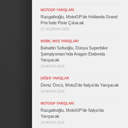
MOTOGP YARIŞLARI
Razgatlıoğlu, MotoGP’de Hollanda Grand
Prix’inde Piste Çıkacak
27 HAZIRAN 2026
WSBK, WSS YARIŞLARI
Bahattin Sofuoğlu, Dünya Superbike
Şampiyonası’nda Aragon Etabında
Yarışacak
29 MAYIS 2026
DIĞER YARIŞLAR
Deniz Öncü, Moto2’de İtalya’da Yarışacak
29 MAYIS 2026
MOTOGP YARIŞLARI
Razgatlıoğlu, MotoGP’de İtalya’da
Yarışacak
29 MAYIS 2026