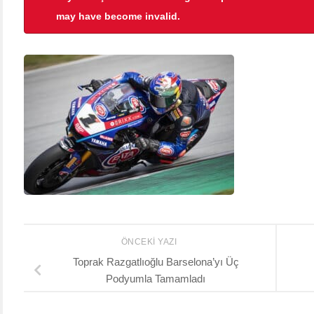
may have become invalid.
ÖNCEKI YAZI
Toprak Razgatlıoğlu Barselona’yı Üç
Podyumla Tamamladı