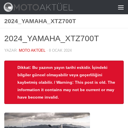
Skip to content
2024_YAMAHA_XTZ700T
2024_YAMAHA_XTZ700T
YAZAR:
MOTO AKTÜEL
·
8 OCAK 2024
Dikkat: Bu yazının yayın tarihi eskidir. İçindeki
bilgiler güncel olmayabilir veya geçerliliğini
kaybetmiş olabilir. / Warning: This post is old. The
information it contains may not be current or may
have become invalid.