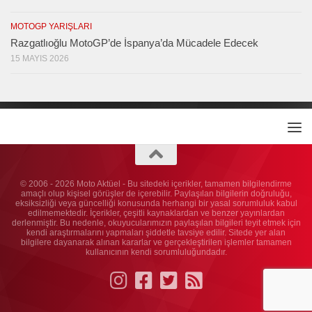
MOTOGP YARIŞLARI
Razgatlıoğlu MotoGP’de İspanya’da Mücadele Edecek
15 MAYIS 2026
© 2006 - 2026 Moto Aktüel - Bu sitedeki içerikler, tamamen bilgilendirme
amaçlı olup kişisel görüşler de içerebilir. Paylaşılan bilgilerin doğruluğu,
eksiksizliği veya güncelliği konusunda herhangi bir yasal sorumluluk kabul
edilmemektedir. İçerikler, çeşitli kaynaklardan ve benzer yayınlardan
derlenmiştir. Bu nedenle, okuyucularımızın paylaşılan bilgileri teyit etmek için
kendi araştırmalarını yapmaları şiddetle tavsiye edilir. Sitede yer alan
bilgilere dayanarak alınan kararlar ve gerçekleştirilen işlemler tamamen
kullanıcının kendi sorumluluğundadır.