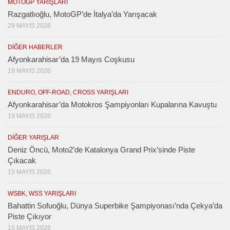
MOTOGP YARIŞLARI
Razgatlıoğlu, MotoGP’de İtalya’da Yarışacak
29 MAYIS 2026
DIĞER HABERLER
Afyonkarahisar’da 19 Mayıs Coşkusu
19 MAYIS 2026
ENDURO, OFF-ROAD, CROSS YARIŞLARI
Afyonkarahisar’da Motokros Şampiyonları Kupalarına Kavuştu
19 MAYIS 2026
DIĞER YARIŞLAR
Deniz Öncü, Moto2’de Katalonya Grand Prix’sinde Piste
Çıkacak
15 MAYIS 2026
WSBK, WSS YARIŞLARI
Bahattin Sofuoğlu, Dünya Superbike Şampiyonası’nda Çekya’da
Piste Çıkıyor
15 MAYIS 2026